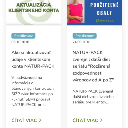
Pre klientov
Pre klientov
05.10.2018
24.09.2018
Ako si aktualizovať
NATUR-PACK
údaje v klientskom
zverejnil další diel
konte NATUR-PACK
seriálu "Rozšírená
zodpovednosť
V nadväznosti na
výrobcov od A po Z"
informáciu o
plánovaných kontrolách
NATUR-PACK zverejnil
SIŽP (viac informácií po
ďalší diel vzdelávacieho
kliknutí SEM) pripravil
seriálu pre klientov…
NATUR-PACK pre…
ČÍTAŤ VIAC
ČÍTAŤ VIAC