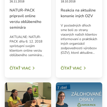
26.11.2018
18.10.2018
NATUR-PACK
Reakcia na aktuálne
pripravil online
konanie iných OZV
verziu obľúbeného
V posledných dňoch
seminára
sme boli zo strany
viacerých našich klientov
AKTUALNE: NATUR-
informovaní o praktikách
PACK dňa 6. 12. 2018
iných organizácií
sprístupní svojim
zodpovednosti výrobcov
klientom online verziu
(OZV), ktoré aktuálne…
obľúbeného seminára…
ADAŤ
ČÍTAŤ VIAC
ČÍTAŤ VIAC