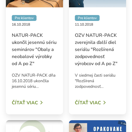
Pre klientov
Pre klientov
16.10.2018
11.10.2018
NATUR-PACK
OZV NATUR-PACK
ukončil jesennú sériu
zverejnila ďalší diel
seminárov "Obaly a
seriálu "Rozšírená
neobalové výrobky
zodpovednosť
od A po Z"
výrobcov od A po Z"
OZV NATUR-PACK dňa
V siedmej časti seriálu
16.10.2018 ukončila
"Rozšírená
jesennú sériu…
zodpovednosť…
ČÍTAŤ VIAC
ČÍTAŤ VIAC