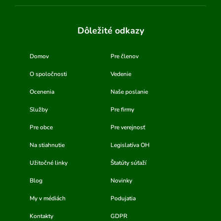
Dôležité odkazy
Domov
Pre členov
O spoločnosti
Vedenie
Ocenenia
Naše poslanie
Služby
Pre firmy
Pre obce
Pre verejnosť
Na stiahnutie
Legislatíva OH
Užitočné linky
Štatúty súťaží
Blog
Novinky
My v médiách
Podujatia
Kontakty
GDPR