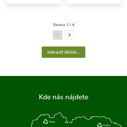
Strana 1 / 4
Predchádzajúca strana
Nasledujúca strana
zobraziť ďalšie…
Kde nás nájdete