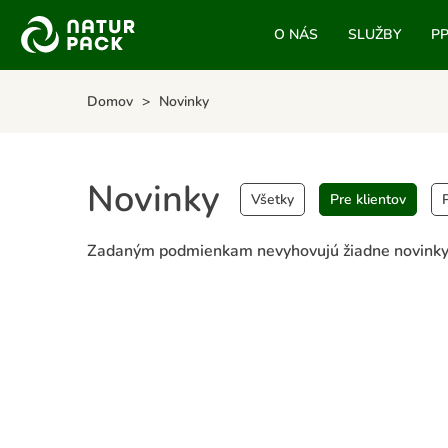
O NÁS
SLUŽBY
P
Domov
Novinky
Novinky
Všetky
Pre klientov
Zadaným podmienkam nevyhovujú žiadne novinky