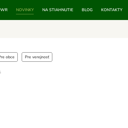
PWR
NOVINKY
NA STIAHNUTIE
BLOG
KONTAKTY
Pre obce
Pre verejnosť
.