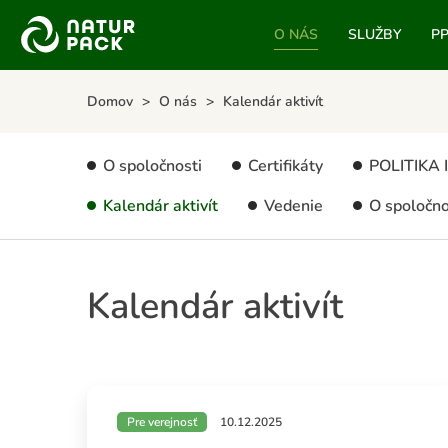
O NÁS
SLUŽBY
P
Domov
O nás
Kalendár aktivít
O spoločnosti
Certifikáty
POLITIK
Kalendár aktivít
Vedenie
O spoločn
Kalendár aktivít
Pre verejnosť
10.12.2025