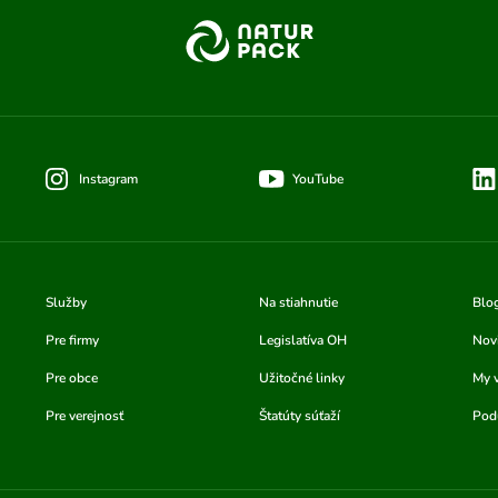
Instagram
YouTube
Služby
Na stiahnutie
Blo
Pre firmy
Legislatíva OH
Nov
Pre obce
Užitočné linky
My 
Pre verejnosť
Štatúty súťaží
Podu