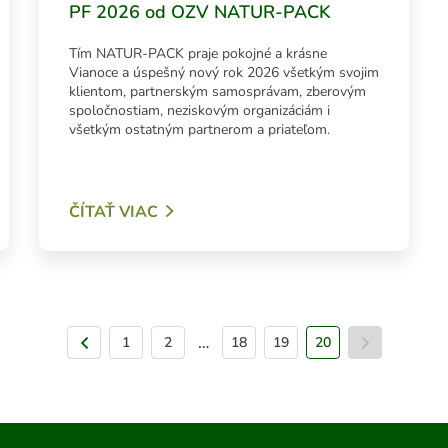
PF 2026 od OZV NATUR-PACK
Tím NATUR-PACK praje pokojné a krásne
Vianoce a úspešný nový rok 2026 všetkým svojim
klientom, partnerským samosprávam, zberovým
spoločnostiam, neziskovým organizáciám i
všetkým ostatným partnerom a priateľom.
ČÍTAŤ VIAC
…
1
Predchádzajúca strana
2
18
19
20
Nasle