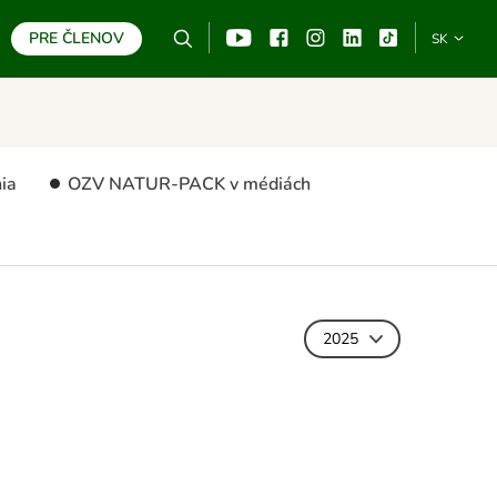
PRE ČLENOV
Vyhľadávanie
YouTube
Facebook
Instagram
Linkedin
TikTo
SK
HĽADAŤ
ia
OZV NATUR-PACK v médiách
2025