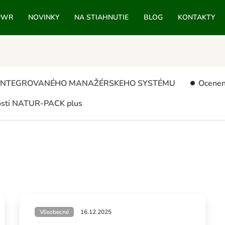
PWR
NOVINKY
NA STIAHNUTIE
BLOG
KONTAKTY
A INTEGROVANÉHO MANAŽÉRSKEHO SYSTÉMU
Ocenen
osti NATUR-PACK plus
Všeobecné
16.12.2025