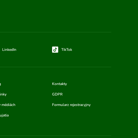
LinkedIn
TikTok
g
Kontakty
inky
GDPR
v médiách
Formularz rejestracyjny
jatia