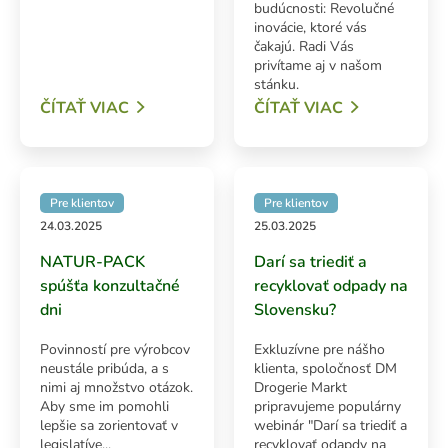
budúcnosti: Revolučné
inovácie, ktoré vás
čakajú. Radi Vás
privítame aj v našom
stánku.
ADAŤ
ČÍTAŤ VIAC
ČÍTAŤ VIAC
Pre klientov
Pre klientov
24.03.2025
25.03.2025
NATUR-PACK
Darí sa triediť a
spúšťa konzultačné
recyklovať odpady na
dni
Slovensku?
Povinností pre výrobcov
Exkluzívne pre nášho
neustále pribúda, a s
klienta, spoločnosť DM
nimi aj množstvo otázok.
Drogerie Markt
Aby sme im pomohli
pripravujeme populárny
lepšie sa zorientovať v
webinár "Darí sa triediť a
legislatíve...
recyklovať odapdy na