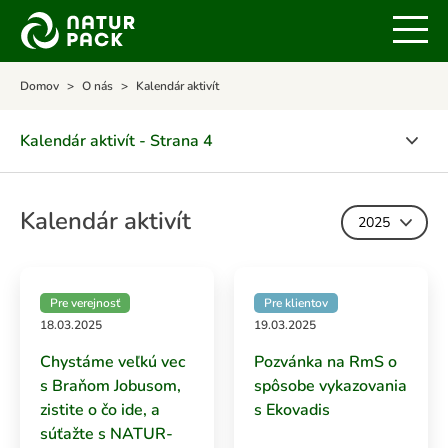
Domov
O nás
Kalendár aktivít
Kalendár aktivít - Strana 4
O spoločnosti
Kalendár aktivít
2025
Certifikáty
POLITIKA INTEGROVANÉHO MANAŽÉRSKEHO
SYSTÉMU
Pre verejnosť
Pre klientov
18.03.2025
19.03.2025
Ocenenia
Chystáme veľkú vec
Pozvánka na RmS o
OZV NATUR-PACK v médiách
s Braňom Jobusom,
spôsobe vykazovania
zistite o čo ide, a
s Ekovadis
Kalendár aktivít
súťažte s NATUR-