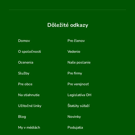
Dôležité odkazy
Domov
Pre členov
O spoločnosti
Vedenie
Ocenenia
Naše poslanie
Služby
Pre firmy
Pre obce
Pre verejnosť
Na stiahnutie
Legislatíva OH
Užitočné linky
Štatúty súťaží
Blog
Novinky
My v médiách
Podujatia