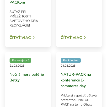
PACKom
Vedenie
SÚŤAŽ PRI
O spoločnosti NATUR-PACK plus
PRÍLEŽITOSTI
SVETOVÉHO DŇA
RECYKLÁCIE!
ČÍTAŤ VIAC
ČÍTAŤ VIAC
Pre verejnosť
Pre klientov
21.03.2025
24.03.2025
Nočná mora batérie
NATUR-PACK na
Betky
konferencii E-
commerce day
Príďte si vypočuť pútavú
prezentáciu NATUR-
PACK na tému Obaly