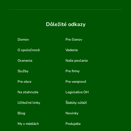
Dôležité odkazy
Domov
Pre členov
O spoločnosti
Vedenie
Ocenenia
Naše poslanie
Služby
Pre firmy
Pre obce
Pre verejnosť
Na stiahnutie
Legislatíva OH
Užitočné linky
Štatúty súťaží
Blog
Novinky
My v médiách
Podujatia