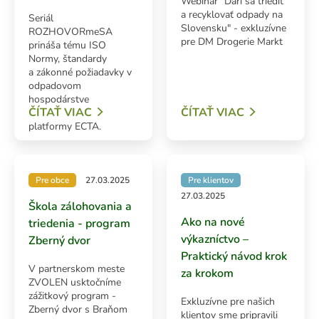
Webinár "Darí sa triediť
Vedenie
a recyklovať odpady na
Seriál
Slovensku" - exkluzívne
ROZHOVORmeSA
pre DM Drogerie Markt
O spoločnosti NATUR-PACK plus
prináša tému ISO
Normy, štandardy
a zákonné požiadavky v
odpadovom
hospodárstve
ČÍTAŤ VIAC
ČÍTAŤ VIAC
prostredníctvom
platformy ECTA.
Pre obce
27.03.2025
Pre klientov
27.03.2025
Škola zálohovania a
Ako na nové
triedenia - program
výkazníctvo –
Zberný dvor
Praktický návod krok
V partnerskom meste
za krokom
ZVOLEN usktočníme
zážitkový program -
Exkluzívne pre našich
Zberný dvor s Braňom
klientov sme pripravili