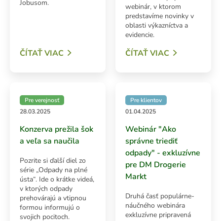
Jobusom.
webinár, v ktorom
predstavíme novinky v
oblasti výkazníctva a
evidencie.
ADAŤ
ČÍTAŤ VIAC
ČÍTAŤ VIAC
Pre verejnosť
Pre klientov
28.03.2025
01.04.2025
Konzerva prežila šok
Webinár "Ako
a veľa sa naučila
správne triediť
odpady" - exkluzívne
Pozrite si ďalší diel zo
pre DM Drogerie
série „Odpady na plné
Markt
ústa“. Ide o krátke videá,
v ktorých odpady
Druhá časť populárne-
prehovárajú a vtipnou
náučného webinára
formou informujú o
exkluzívne pripravená
svojich pocitoch.