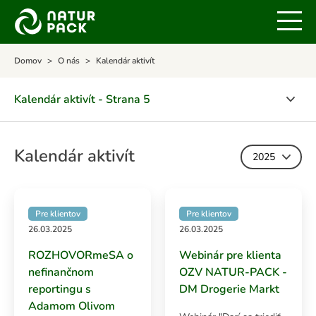
Domov
O nás
Kalendár aktivít
Kalendár aktivít - Strana 5
O spoločnosti
Kalendár aktivít
2025
Certifikáty
POLITIKA INTEGROVANÉHO MANAŽÉRSKEHO
SYSTÉMU
Pre klientov
Pre klientov
26.03.2025
26.03.2025
Ocenenia
ROZHOVORmeSA o
Webinár pre klienta
OZV NATUR-PACK v médiách
nefinančnom
OZV NATUR-PACK -
reportingu s
DM Drogerie Markt
Kalendár aktivít
Adamom Olivom