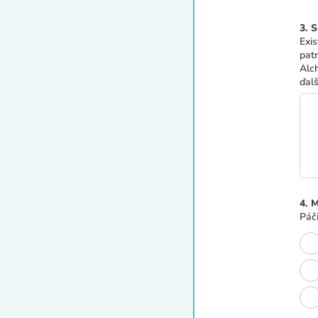
3. S
Exis
patr
Alc
ďal
4. 
Páč