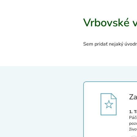
Vrbovské 
Sem pridať nejaký úvodný
Za
1. 
Páč
poz
živ