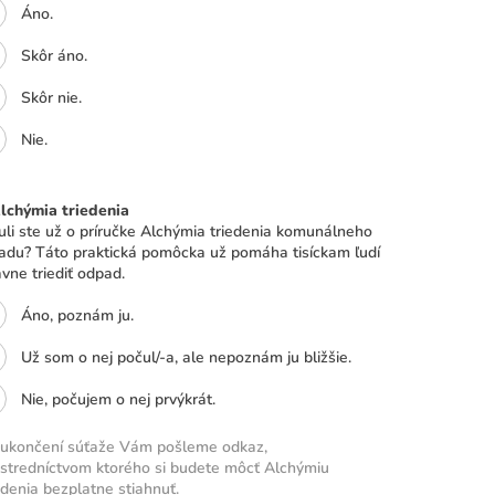
Áno.
Skôr áno.
Skôr nie.
Nie.
Alchýmia triedenia
uli ste už o príručke Alchýmia triedenia komunálneho
adu? Táto praktická pomôcka už pomáha tisíckam ľudí
vne triediť odpad.
Áno, poznám ju.
Už som o nej počul/-a, ale nepoznám ju bližšie.
Nie, počujem o nej prvýkrát.
 ukončení súťaže Vám pošleme odkaz,
stredníctvom ktorého si budete môcť Alchýmiu
edenia bezplatne stiahnuť.