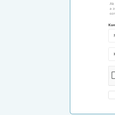
Ak 
a z
ozn
Kon