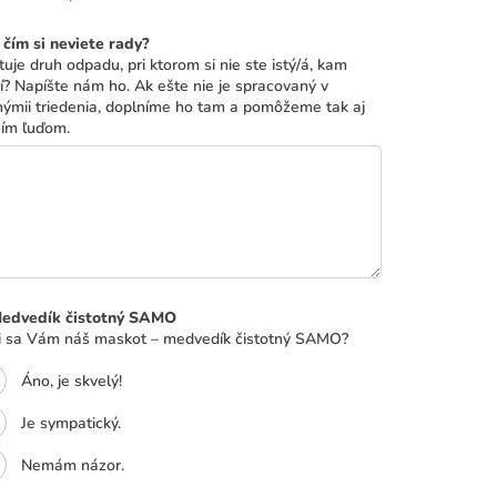
 čím si neviete rady?
tuje druh odpadu, pri ktorom si nie ste istý/á, kam
í? Napíšte nám ho. Ak ešte nie je spracovaný v
hýmii triedenia, doplníme ho tam a pomôžeme tak aj
ším ľuďom.
Medvedík čistotný SAMO
i sa Vám náš maskot – medvedík čistotný SAMO?
Áno, je skvelý!
Je sympatický.
Nemám názor.