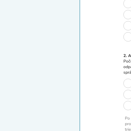
2. 
Poč
odp
sprá
Po
pro
tri