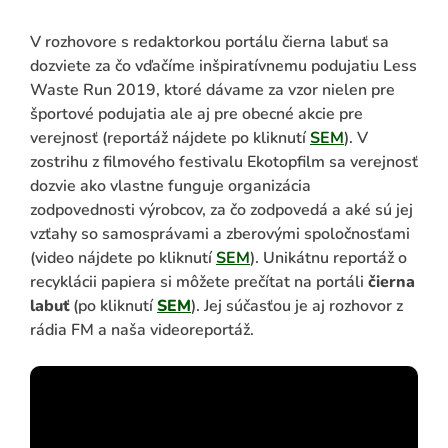
V rozhovore s redaktorkou portálu čierna labuť sa
dozviete za čo vďačíme inšpiratívnemu podujatiu Less
Waste Run 2019, ktoré dávame za vzor nielen pre
športové podujatia ale aj pre obecné akcie pre
verejnosť (reportáž nájdete po kliknutí
SEM
). V
zostrihu z filmového festivalu Ekotopfilm sa verejnosť
dozvie ako vlastne funguje organizácia
zodpovednosti výrobcov, za čo zodpovedá a aké sú jej
vzťahy so samosprávami a zberovými spoločnosťami
(video nájdete po kliknutí
SEM
). Unikátnu reportáž o
recyklácii papiera si môžete prečítat na portáli
čierna
labuť
(po kliknutí
SEM
). Jej súčasťou je aj rozhovor z
rádia FM a naša videoreportáž.