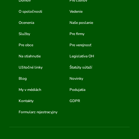
Domov
Pre členov
O spoločnosti
Vedenie
Ocenenia
Naše poslanie
Služby
Pre firmy
Pre obce
Pre verejnosť
Na stiahnutie
Legislatíva OH
Užitočné linky
Štatúty súťaží
Blog
Novinky
My v médiách
Podujatia
Kontakty
GDPR
Formularz rejestracyjny