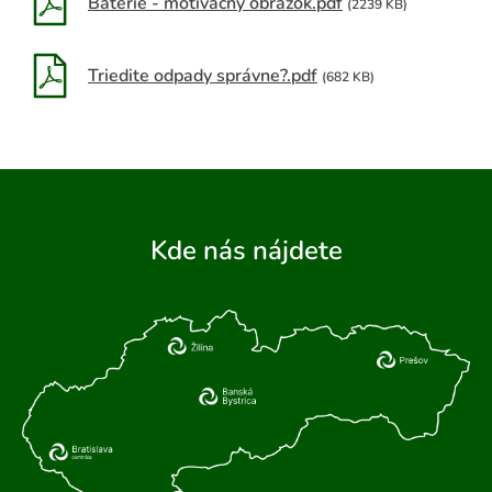
Batérie - motivačný obrázok.pdf
(2239 KB)
Triedite odpady správne?.pdf
(682 KB)
Kde nás nájdete