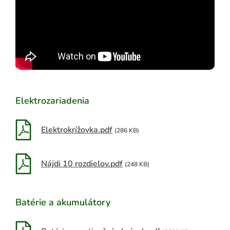
ADAŤ
Elektrozariadenia
Elektrokrížovka.pdf
(286 KB)
Nájdi 10 rozdielov.pdf
(248 KB)
Batérie a akumulátory