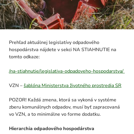
Zoznam zazmluvnených miest a obcí
Vzdelávacie aktivity NATUR-PACK
Čistota triedeného zberu
Prehľad aktuálnej legislatívy odpadového
Nastavenie odpadového hospodárstva obce
hospodárstva nájdete v sekci NA STIAHNUTIE na
tomto odkaze:
Podklady pre obecný rozhlas: Mobilná aplikácia
Odpadový kalendár
/na-stiahnutie/legislativa-odpadoveho-hospodarstva/
VZN –
šablóna Ministerstva životného prostredia SR
POZOR! Každá zmena, ktorá sa vykoná v systéme
ADAŤ
zberu komunálnych odpadov, musí byť zapracovaná
vo VZN, a to minimálne vo forme dodatku.
Hierarchia odpadového hospodárstva