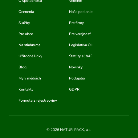
O spoločnosti
Vedenie
Ocenenia
Naše poslanie
Služby
Pre firmy
Pre obce
Pre verejnosť
Na stiahnutie
Legislatíva OH
Užitočné linky
Štatúty súťaží
Blog
Novinky
My v médiách
Podujatia
Kontakty
GDPR
Formularz rejestracyjny
© 2026 NATUR-PACK, a.s.