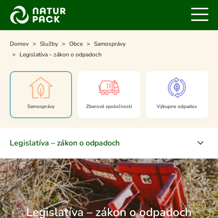
Domov
Služby
Obce
Samosprávy
Legislatíva – zákon o odpadoch
Samosprávy
Zberové spoločnosti
Výkupne odpadov
Legislatíva – zákon o odpadoch
Separovanie odpadu v samospráve
Koordinačné centrum
Legislatíva – zákon o odpadoch
Legislatíva – zákon o odpadoch