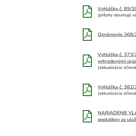
Vyhláška č. 89/20
(prílohy obsahujú v
Oznámenie 368/20
Vyhláška č. 373/
vyhradenými prú
(aktualizácia účinn
Vyhláška č. 382/
(aktualizácia účinn
NARIADENIE VLÁDY
poplatkov za ulo