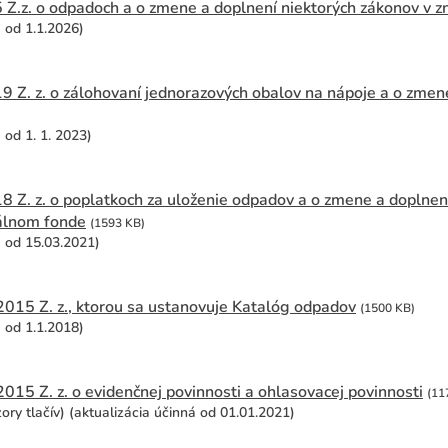
Z.z. o odpadoch a o zmene a doplnení niektorých zákonov v zn
á od 1.1.2026)
9 Z. z. o zálohovaní jednorazových obalov na nápoje a o zmen
 od 1. 1. 2023)
8 Z. z. o poplatkoch za uloženie odpadov a o zmene a doplnen
álnom fonde
(1593 KB)
á od 15.03.2021)
2015 Z. z., ktorou sa ustanovuje Katalóg odpadov
(1500 KB)
á od 1.1.2018)
015 Z. z. o evidenčnej povinnosti a ohlasovacej povinnosti
(11
ory tlačív) (aktualizácia účinná od 01.01.2021)