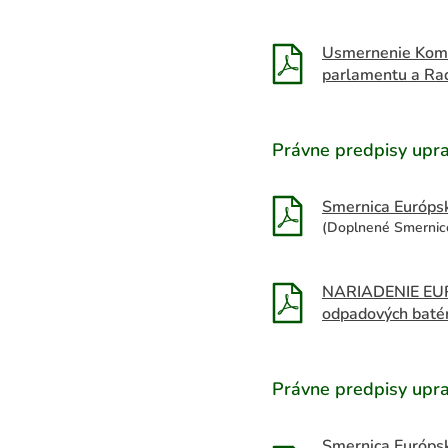
Usmernenie Komis
parlamentu a Ra
Právne predpisy upra
Smernica Európs
(Doplnené Smernico
NARIADENIE EUR
odpadových batér
Právne predpisy upra
Smernica Európsk