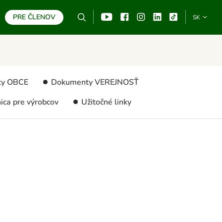
PRE ČLENOV
Vyhľadávanie
YouTube
Facebook
Instagram
Linkedin
TikTo
SK
HĽADAŤ
ty OBCE
Dokumenty VEREJNOSŤ
ica pre výrobcov
Užitočné linky