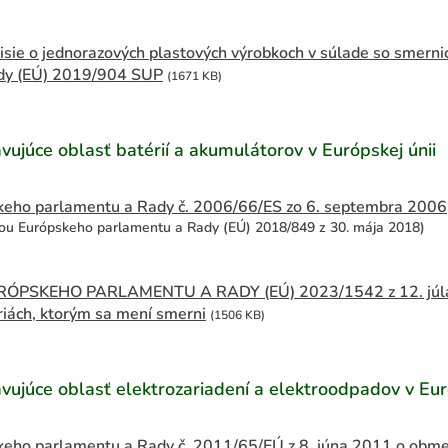
ie o jednorazových plastových výrobkoch v súlade so smern
dy (EÚ) 2019/904 SUP
(1671 KB)
vujúce oblasť batérií a akumulátorov v Európskej únii
keho parlamentu a Rady č. 2006/66/ES zo 6. septembra 2006
u Európskeho parlamentu a Rady (EÚ) 2018/849 z 30. mája 2018)
ÓPSKEHO PARLAMENTU A RADY (EÚ) 2023/1542 z 12. júla 
iách, ktorým sa mení smerni
(1506 KB)
vujúce oblasť elektrozariadení a elektroodpadov v Eur
eho parlamentu a Rady č. 2011/65/EÚ z 8. júna 2011 o obme