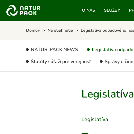
O NÁS
SLUŽBY
P
Domov
Na stiahnutie
Legislatíva odpadového ho
NATUR-PACK NEWS
Legislatíva odpad
Štatúty súťaží pre verejnosť
Správy o čin
Legislatí
Legislatíva