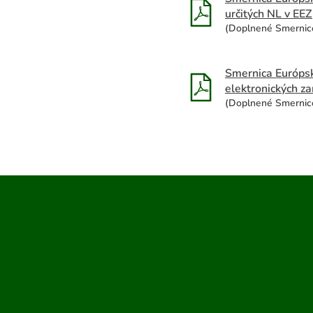
určitých NL v EEZ
(Doplnené Smernic
Smernica Európsk
elektronických za
(Doplnené Smernico