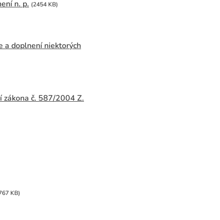
ení n. p.
(2454 KB)
e a doplnení niektorých
í zákona č. 587/2004 Z.
767 KB)