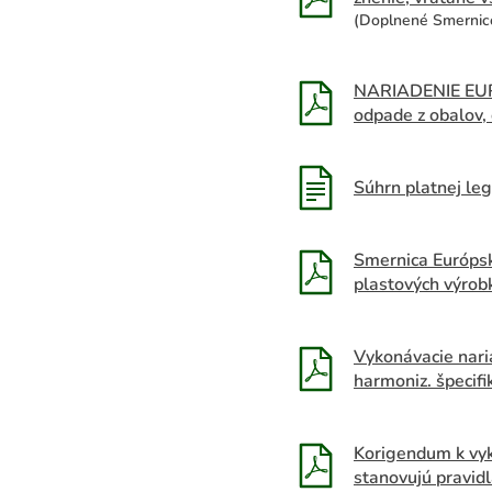
(Doplnené Smernico
NARIADENIE EUR
odpade z obalov,
Súhrn platnej leg
Smernica Európsk
plastových výrob
Vykonávacie nari
harmoniz. špecifi
Korigendum k vyk
stanovujú pravid