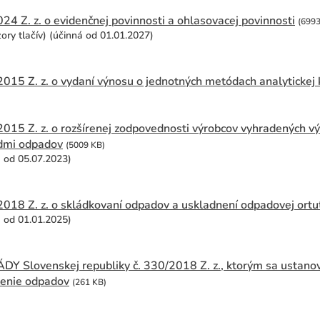
24 Z. z. o evidenčnej povinnosti a ohlasovacej povinnosti
(6993
zory tlačív) (účinná od 01.01.2027)
15 Z. z. o vydaní výnosu o jednotných metódach analytickej
2015 Z. z. o rozšírenej zodpovednosti výrobcov vyhradených vý
dmi odpadov
(5009 KB)
á od 05.07.2023)
2018 Z. z. o skládkovaní odpadov a uskladnení odpadovej ortu
á od 01.01.2025)
 Slovenskej republiky č. 330/2018 Z. z., ktorým sa ustanov
ženie odpadov
(261 KB)