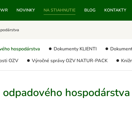
PWR
NOVINKY
NA STIAHNUTIE
BLOG
KONTAKTY
spodárstva
ového hospodárstva
Dokumenty KLIENTI
Dokumen
nosti OZV
Výročné správy OZV NATUR-PACK
Knižn
va odpadového hospodárstva