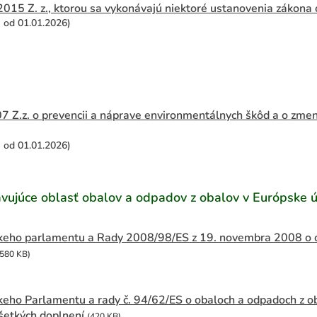
2015 Z. z., ktorou sa vykonávajú niektoré ustanovenia zákona
á od 01.01.2026)
7 Z.z. o prevencii a náprave environmentálnych škôd a o zmen
á od 01.01.2026)
vujúce oblasť obalov a odpadov z obalov v Európske ú
keho parlamentu a Rady 2008/98/ES z 19. novembra 2008 o o
(580 KB)
eho Parlamentu a rady č. 94/62/ES o obaloch a odpadoch z o
všetkých doplnení
(420 KB)