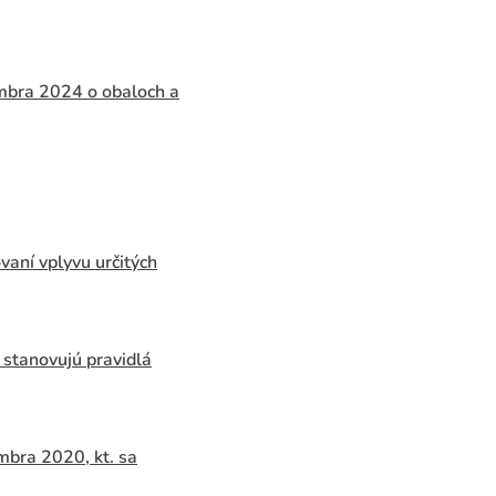
ra 2024 o obaloch a
aní vplyvu určitých
stanovujú pravidlá
bra 2020, kt. sa