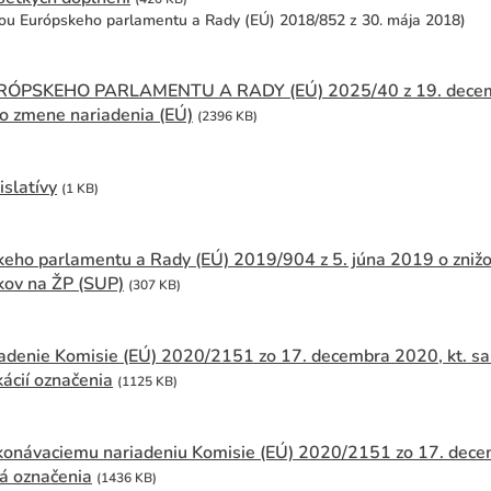
u Európskeho parlamentu a Rady (EÚ) 2018/852 z 30. mája 2018)
ÓPSKEHO PARLAMENTU A RADY (EÚ) 2025/40 z 19. decemb
 o zmene nariadenia (EÚ)
(2396 KB)
islatívy
(1 KB)
eho parlamentu a Rady (EÚ) 2019/904 z 5. júna 2019 o znižov
kov na ŽP (SUP)
(307 KB)
adenie Komisie (EÚ) 2020/2151 zo 17. decembra 2020, kt. sa 
kácií označenia
(1125 KB)
onávaciemu nariadeniu Komisie (EÚ) 2020/2151 zo 17. decem
lá označenia
(1436 KB)