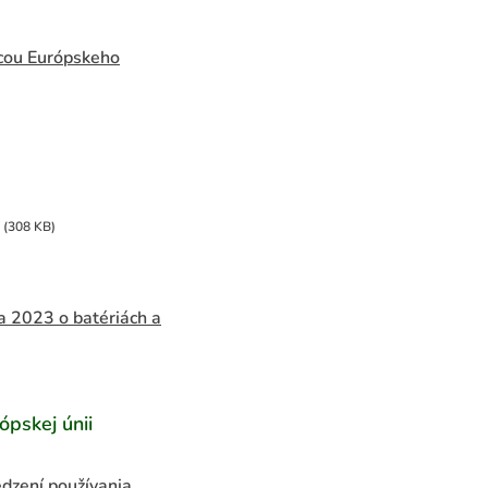
icou Európskeho
(308 KB)
2023 o batériách a
ópskej únii
dzení používania