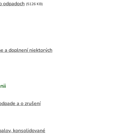
 o odpadoch
(5126 KB)
e a doplnení niektorých
nii
dpade a o zrušení
balov, konsolidované