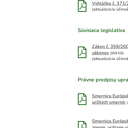
Vyhláška č. 371/
(aktualizácia účinn
Súvisiaca legislatíva
Zákon č. 359/200
zákonov
(509 KB)
(aktualizácia účinn
Právne predpisy upra
Smernica Európs
určitých smerníc
Smernica Európsk
znenie, vrátane 