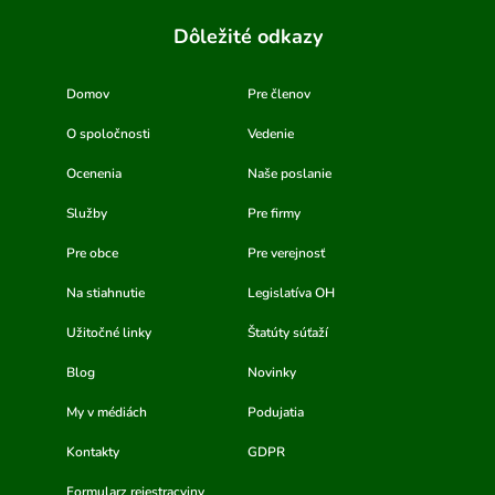
Dôležité odkazy
Domov
Pre členov
O spoločnosti
Vedenie
Ocenenia
Naše poslanie
Služby
Pre firmy
Pre obce
Pre verejnosť
Na stiahnutie
Legislatíva OH
Užitočné linky
Štatúty súťaží
Blog
Novinky
My v médiách
Podujatia
Kontakty
GDPR
Formularz rejestracyjny