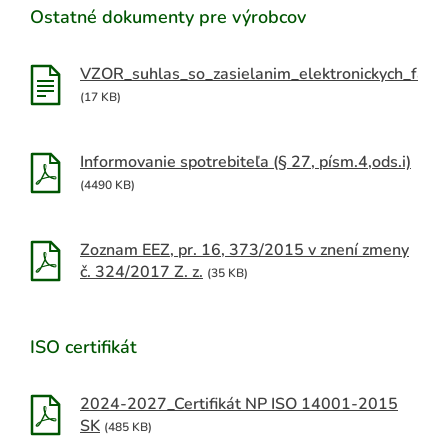
Ostatné dokumenty pre výrobcov
Výročné správy OZV NATUR-PACK
VZOR_suhlas_so_zasielanim_elektronickych_faktu
Knižnica pre výrobcov
(17 KB)
Užitočné linky
Informovanie spotrebiteľa (§ 27, písm.4,ods.i)
(4490 KB)
Zoznam EEZ, pr. 16, 373/2015 v znení zmeny
č. 324/2017 Z. z.
(35 KB)
ISO certifikát
2024-2027_Certifikát NP ISO 14001-2015
SK
(485 KB)