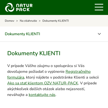
Domov
Na stiahnutie
Dokumenty KLIENTI
Dokumenty KLIENTI
NATUR-PACK NEWS
Dokumenty KLIENTI
Legislatíva odpadového hospodárstva
V prípade Vášho záujmu o spoluprácu si Vás
Dokumenty KLIENTI
dovoľujeme požiadať o vyplnenie
Registračného
Dokumenty OBCE
formulára
, ktorý nájdete v podstránke Klienti a sekcii
Ako sa stať klientom OZV NATUR-PACK
. V prípade
Dokumenty VEREJNOSŤ
akýchkoľvek ďalších otázok alebo nejasností,
neváhajte a
kontaktujte nás
.
Štatúty súťaží pre verejnosť
Správy o činnosti OZV