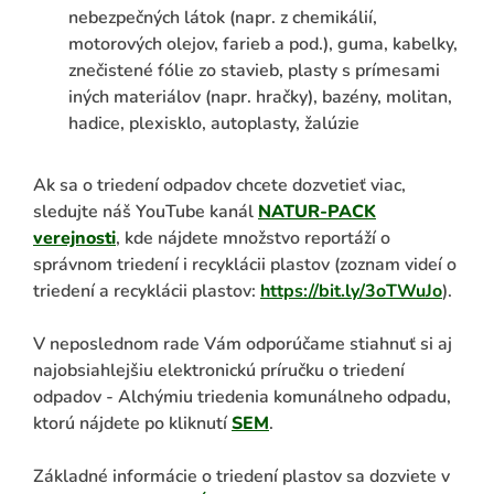
nebezpečných látok (napr. z chemikálií,
motorových olejov, farieb a pod.), guma, kabelky,
znečistené fólie zo stavieb, plasty s prímesami
iných materiálov (napr. hračky), bazény, molitan,
hadice, plexisklo, autoplasty, žalúzie
Ak sa o triedení odpadov chcete dozvetieť viac,
sledujte náš YouTube kanál
NATUR-PACK
verejnosti
, kde nájdete množstvo reportáží o
správnom triedení i recyklácii plastov (zoznam videí o
triedení a recyklácii plastov:
https://bit.ly/3oTWuJo
).
V neposlednom rade Vám odporúčame stiahnuť si aj
najobsiahlejšiu elektronickú príručku o triedení
odpadov - Alchýmiu triedenia komunálneho odpadu,
ktorú nájdete po kliknutí
SEM
.
Základné informácie o triedení plastov sa dozviete v