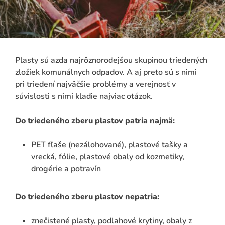
Sklo
Nápojové kartóny
Elektrozariadenia
Plasty sú azda najrôznorodejšou skupinou triedených
Batérie a akumulátory
zložiek komunálnych odpadov. A aj preto sú s nimi
pri triedení najväčšie problémy a verejnosť v
súvislosti s nimi kladie najviac otázok.
Do triedeného zberu plastov patria najmä:
PET fľaše (nezálohované), plastové tašky a
vrecká, fólie, plastové obaly od kozmetiky,
drogérie a potravín
ADAŤ
Do triedeného zberu plastov nepatria:
znečistené plasty, podlahové krytiny, obaly z