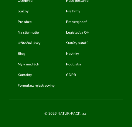
Ocenenia
Naše poslanie
Služby
Pre firmy
Pre obce
Pre verejnosť
Na stiahnutie
Legislatíva OH
Užitočné linky
Štatúty súťaží
Blog
Novinky
My v médiách
Podujatia
Kontakty
GDPR
Formularz rejestracyjny
© 2026 NATUR-PACK, a.s.