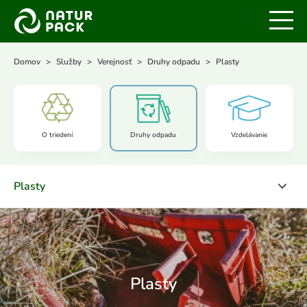
Domov
Služby
Verejnosť
Druhy odpadu
Plasty
O triedení
Druhy odpadu
Vzdelávanie
Plasty
Plasty
Papier
Kovy
Plasty