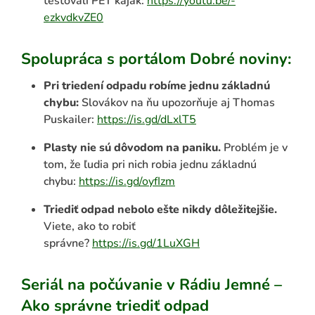
testovali PET kajak:
https://youtu.be/-
ezkvdkvZE0
Spolupráca s portálom Dobré noviny:
Pri triedení odpadu robíme jednu základnú
chybu:
Slovákov na ňu upozorňuje aj Thomas
ADAŤ
Puskailer:
https://is.gd/dLxlT5
Plasty nie sú dôvodom na paniku.
Problém je v
tom, že ľudia pri nich robia jednu základnú
chybu:
https://is.gd/oyfIzm
Triediť odpad nebolo ešte nikdy dôležitejšie.
Viete, ako to robiť
správne?
https://is.gd/1LuXGH
Seriál na počúvanie v Rádiu Jemné –
Ako správne triediť odpad