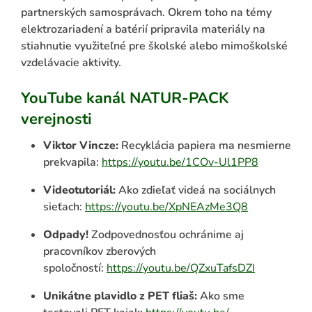
partnerských samosprávach. Okrem toho na témy
elektrozariadení a batérií pripravila materiály na
stiahnutie využiteľné pre školské alebo mimoškolské
vzdelávacie aktivity.
YouTube kanál NATUR-PACK
verejnosti
Viktor Vincze:
Recyklácia papiera ma nesmierne
prekvapila:
https://youtu.be/1COv-Ul1PP8
Videotutoriál:
Ako zdieľať videá na sociálnych
sieťach:
https://youtu.be/XpNEAzMe3Q8
Odpady!
Zodpovednosťou ochránime aj
pracovníkov zberových
spoločností:
https://youtu.be/QZxuTafsDZI
Unikátne plavidlo z PET fliaš:
Ako sme