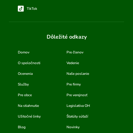
TikTok
Dôležité odkazy
Domov
Pre členov
O spoločnosti
Vedenie
Ocenenia
Naše poslanie
Služby
Pre firmy
Pre obce
Pre verejnosť
Na stiahnutie
Legislatíva OH
Užitočné linky
Štatúty súťaží
Blog
Novinky