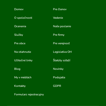
Domov
Pre členov
O spoločnosti
Vedenie
Ocenenia
Naše poslanie
Služby
Pre firmy
Pre obce
Pre verejnosť
Na stiahnutie
Legislatíva OH
Užitočné linky
Štatúty súťaží
Blog
Novinky
My v médiách
Podujatia
Kontakty
GDPR
Formularz rejestracyjny