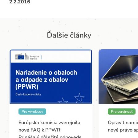
2.2.2016
Ďalšie články
Pre výrobcov
Pre verejnosť
Európska komisia zverejnila
Opraviť namie
nové FAQ k PPWR.
nové právo s
Prinášajú dôležité odpovede