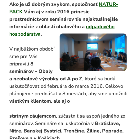
Ako je už dobrým zvykom, spoločnosť
NATUR-
PACK
Vám aj v roku 2016 prinesie
prostredníctvom seminárov tie najaktuálnejšie
informácie z oblasti obalového a
odpadového
hospodárstva
.
V najbližšom období
sme pre Vás
pripravili
8
seminárov -
Obaly
ADAŤ
a neobalové výrobky od A po Z
, ktoré sa budú
uskutočňovať od februára do marca 2016. Celkovo
plánujeme prednášať v 8 mestách, aby sme umožnili
všetkým klientom, ale aj o
statným záujemcom
, zúčastniť sa aspoň jedného zo
seminárov. Semináre sa uskutočnia v
Bratislave,
Nitre, Banskej Bystrici, Trenčíne, Žiline, Poprade,
Prešove a v Košiciach.