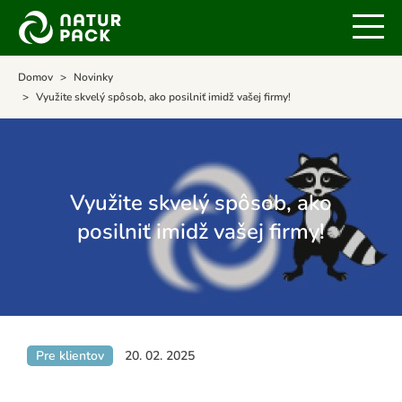
Domov
Novinky
Využite skvelý spôsob, ako posilniť imidž vašej firmy!
Využite skvelý spôsob, ako
posilniť imidž vašej firmy!
Pre klientov
20. 02. 2025