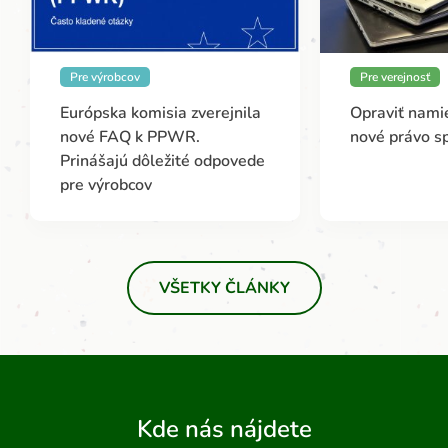
Pre výrobcov
Pre verejnosť
Európska komisia zverejnila
Opraviť namie
nové FAQ k PPWR.
nové právo s
Prinášajú dôležité odpovede
pre výrobcov
VŠETKY ČLÁNKY
Kde nás nájdete