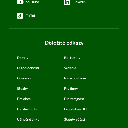
YouTube
LinkedIn
TikTok
Dôležité odkazy
Domov
Pre členov
O spoločnosti
Vedenie
Ocenenia
Naše poslanie
Služby
Pre firmy
Pre obce
Pre verejnosť
Na stiahnutie
Legislatíva OH
Užitočné linky
Štatúty súťaží