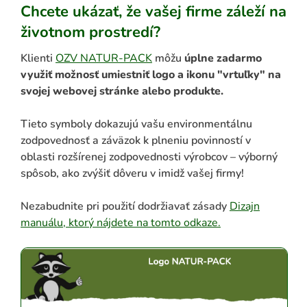
Chcete ukázať, že vašej firme záleží na
životnom prostredí?
Klienti
OZV NATUR-PACK
môžu
úplne zadarmo
využiť možnosť umiestniť logo a ikonu "vrtuľky" na
svojej webovej stránke alebo produkte.
Tieto symboly dokazujú vašu environmentálnu
zodpovednosť a záväzok k plneniu povinností v
oblasti rozšírenej zodpovednosti výrobcov – v
ýborný
ADAŤ
spôsob, ako zvýšiť dôveru v imidž vašej firmy!
Nezabudnite pri použití dodržiavať zásady
Dizajn
manuálu, ktorý nájdete na tomto odkaze.