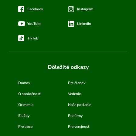
Facebook
Instagram
YouTube
LinkedIn
TikTok
Dôležité odkazy
Domov
Pre členov
O spoločnosti
Vedenie
Ocenenia
Naše poslanie
Služby
Pre firmy
Pre obce
Pre verejnosť