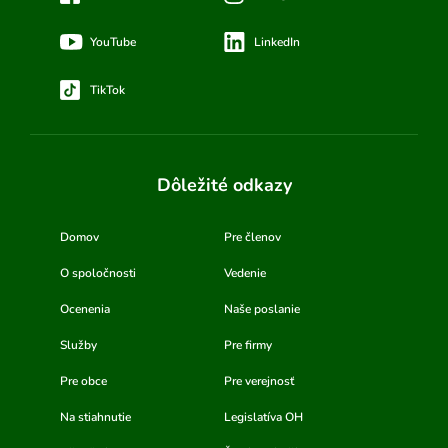
YouTube
LinkedIn
TikTok
Dôležité odkazy
Domov
Pre členov
O spoločnosti
Vedenie
Ocenenia
Naše poslanie
Služby
Pre firmy
Pre obce
Pre verejnosť
Na stiahnutie
Legislatíva OH