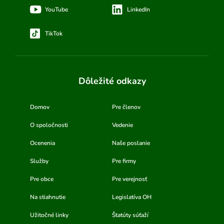
YouTube
LinkedIn
TikTok
Dôležité odkazy
Domov
Pre členov
O spoločnosti
Vedenie
Ocenenia
Naše poslanie
Služby
Pre firmy
Pre obce
Pre verejnosť
Na stiahnutie
Legislatíva OH
Užitočné linky
Štatúty súťaží