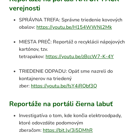
verejnosti
SPRÁVNA TREFA: Správne triedenie kovových
obalov:
https://youtu.be/H154WWNl2Mk
MIESTA PREČ: Reportáž o recyklácii nápojových
kartónov, tzv.
tetrapakov:
https://youtu.be/zBccW7-K-4Y
TRIEDENIE ODPADU: Opäť sme nazreli do
kontajnerov na triedený
zber:
https://youtu.be/fsY4iRQbf3Q
Reportáže na portáli čierna labuť
Investigatíva o tom, kde končia elektroodpady,
ktoré odovzdáte podomovým
zberačom:
https://bit.ly/3i5DMhR