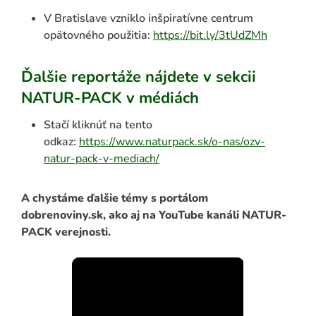
V Bratislave vzniklo inšpiratívne centrum
opätovného použitia:
https://bit.ly/3tUdZMh
Ďalšie reportáže nájdete v sekcii
NATUR-PACK v médiách
ADAŤ
Stačí kliknúť na tento
odkaz:
https://www.naturpack.sk/o-nas/ozv-
natur-pack-v-mediach/
A chystáme ďalšie témy s portálom
dobrenoviny.sk, ako aj na YouTube kanáli NATUR-
PACK verejnosti.