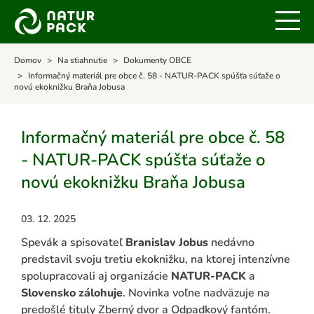
Domov
Na stiahnutie
Dokumenty OBCE
Informačný materiál pre obce č. 58 - NATUR-PACK spúšťa súťaže o
novú ekoknižku Braňa Jobusa
Informačný materiál pre obce č. 58
- NATUR-PACK spúšťa súťaže o
novú ekoknižku Braňa Jobusa
03. 12. 2025
Spevák a spisovateľ
Branislav Jobus
nedávno
predstavil svoju tretiu ekoknižku, na ktorej intenzívne
spolupracovali aj organizácie
NATUR-PACK
a
Slovensko zálohuje
. Novinka voľne nadväzuje na
predošlé tituly Zberný dvor a Odpadkový fantóm.