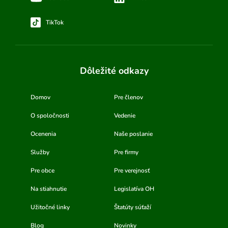
TikTok
Dôležité odkazy
Domov
Pre členov
O spoločnosti
Vedenie
Ocenenia
Naše poslanie
Služby
Pre firmy
Pre obce
Pre verejnosť
Na stiahnutie
Legislatíva OH
Užitočné linky
Štatúty súťaží
Blog
Novinky