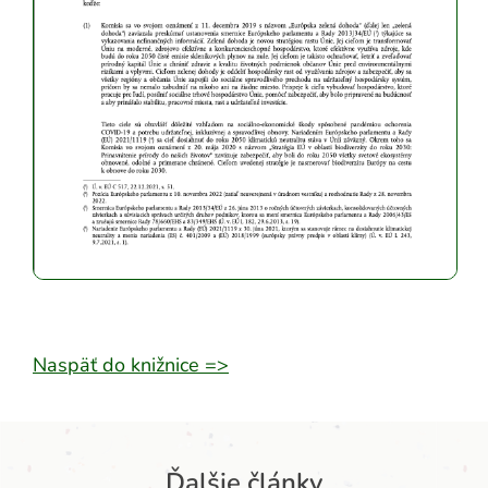
Naspäť do knižnice =>
Ďalšie články