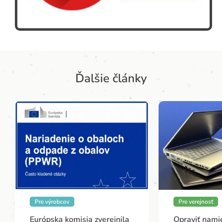
Ďalšie články
Pre výrobcov
Pre verejnosť
Európska komisia zverejnila
Opraviť namie