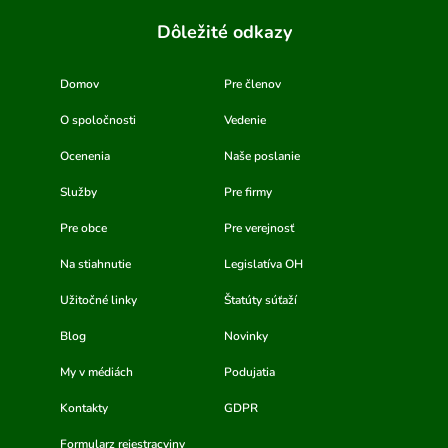
Dôležité odkazy
Domov
Pre členov
O spoločnosti
Vedenie
Ocenenia
Naše poslanie
Služby
Pre firmy
Pre obce
Pre verejnosť
Na stiahnutie
Legislatíva OH
Užitočné linky
Štatúty súťaží
Blog
Novinky
My v médiách
Podujatia
Kontakty
GDPR
Formularz rejestracyjny