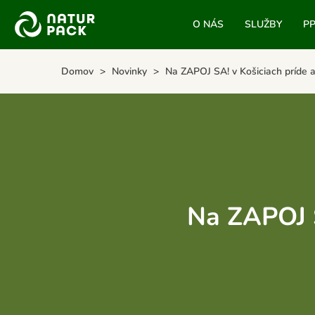
O NÁS
SLUŽBY
P
Domov
Novinky
Na ZAPOJ SA! v Košiciach príde
Na ZAPOJ 