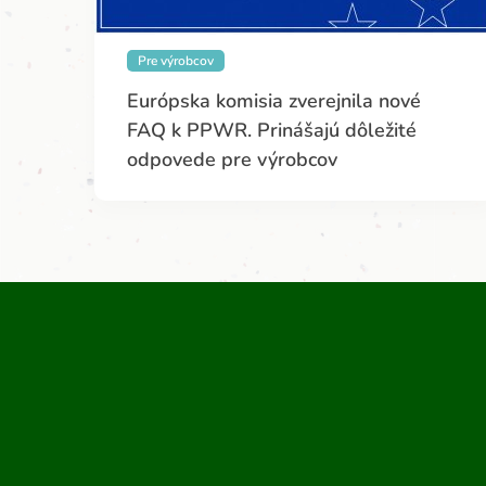
Pre výrobcov
Európska komisia zverejnila nové
FAQ k PPWR. Prinášajú dôležité
odpovede pre výrobcov