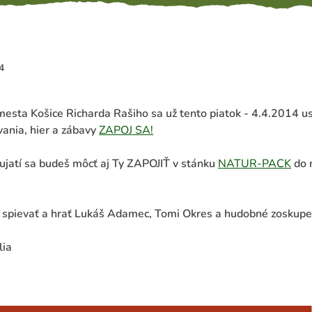
4
mesta Košice Richarda Rašiho sa už tento piatok - 4.4.2014 u
vania, hier a zábavy
ZAPOJ SA!
jatí sa budeš môcť aj Ty ZAPOJIŤ v stánku
NATUR-PACK
do 
o spievať a hrať Lukáš Adamec, Tomi Okres a hudobné zoskupe
lia