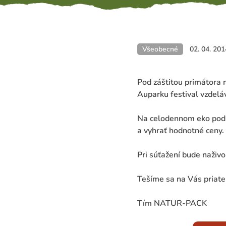
Všeobecné
02. 04. 201
Pod záštitou primátora 
Auparku festival vzdelá
Na celodennom eko podu
a vyhrať hodnotné ceny.
Pri súťažení bude naživ
Tešíme sa na Vás priate
Tím NATUR-PACK