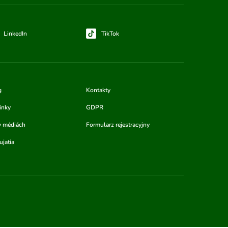
LinkedIn
TikTok
g
Kontakty
inky
GDPR
v médiách
Formularz rejestracyjny
jatia