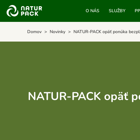
O NÁS
SLUŽBY
P
Domov
Novinky
NATUR-PACK opäť ponúka bezplatn
NATUR-PACK opäť ponú