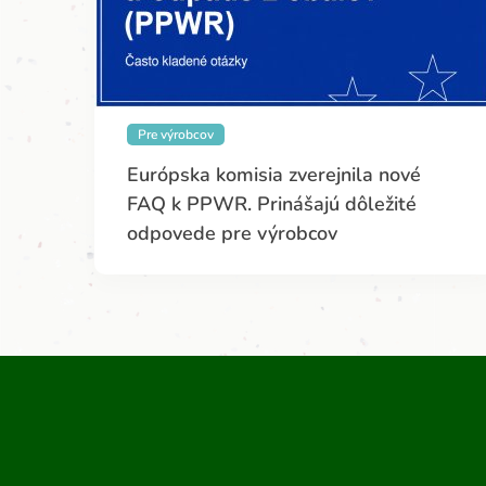
Pre výrobcov
Európska komisia zverejnila nové
FAQ k PPWR. Prinášajú dôležité
odpovede pre výrobcov