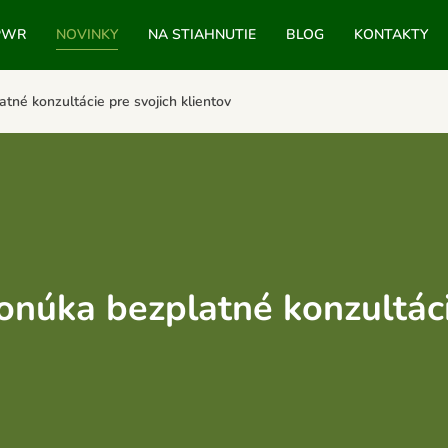
PWR
NOVINKY
NA STIAHNUTIE
BLOG
KONTAKTY
é konzultácie pre svojich klientov
ka bezplatné konzultácie