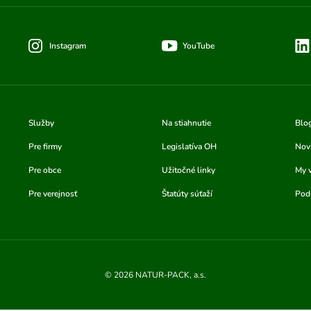
Instagram
YouTube
Služby
Na stiahnutie
Blo
Pre firmy
Legislatíva OH
Nov
Pre obce
Užitočné linky
My 
Pre verejnosť
Štatúty súťaží
Podu
© 2026 NATUR-PACK, a.s.