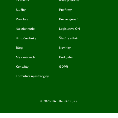
Ocenenia
Naše poslanie
Služby
Pre firmy
Pre obce
Pre verejnosť
Na stiahnutie
Legislatíva OH
Užitočné linky
Štatúty súťaží
Blog
Novinky
My v médiách
Podujatia
Kontakty
GDPR
Formularz rejestracyjny
© 2026 NATUR-PACK, a.s.