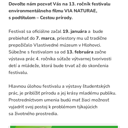
Dovoľte nám pozvať Vás na 13. ročník festivalu
environmentálneho filmu VIA NATURAE,
s podtitulom – Cestou prírody.
Festival sa oficiálne začal
19. januára
a bude
prebiehať do
7. marca
, priestory mu už tradične
prepožičalo Vlastivedné múzeum v Hlohovci.
Súbežne s festivalom sa od
13. februára
začne
výstava prác 4. ročníka súťaže výtvarnej tvorivosti
detí a mládeže, ktorá bude trvať až do skončenia
ADAŤ
festivalu.
Hlavnou úlohou festivalu a výstavy študentských
prác, je priblížiť prírodu a jej krásy mladému publiku.
Prostredníctvom umenia budú mať žiaci možnosť
vyjadriť svoj postoj k problémom týkajúcich
sa životného prostredia.