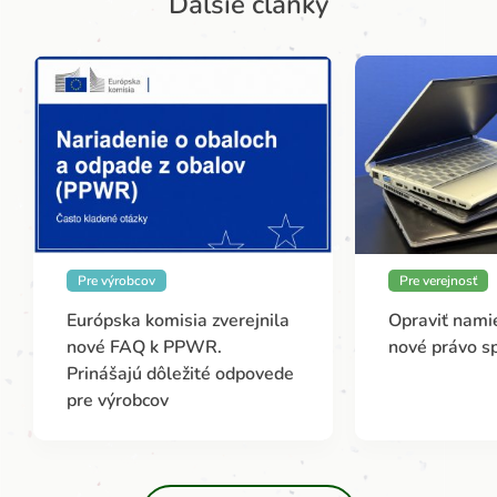
Ďalšie články
Pre výrobcov
Pre verejnosť
Európska komisia zverejnila
Opraviť namie
nové FAQ k PPWR.
nové právo s
Prinášajú dôležité odpovede
pre výrobcov