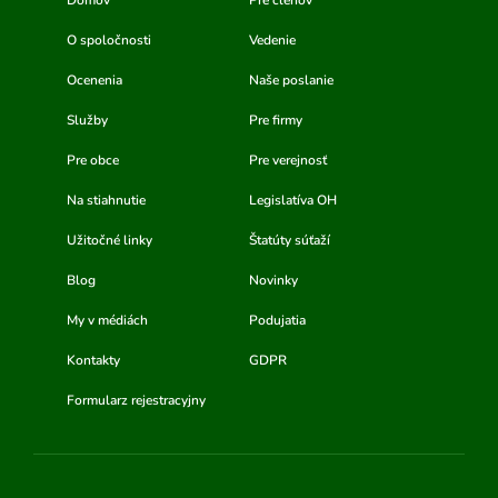
Domov
Pre členov
O spoločnosti
Vedenie
Ocenenia
Naše poslanie
Služby
Pre firmy
Pre obce
Pre verejnosť
Na stiahnutie
Legislatíva OH
Užitočné linky
Štatúty súťaží
Blog
Novinky
My v médiách
Podujatia
Kontakty
GDPR
Formularz rejestracyjny