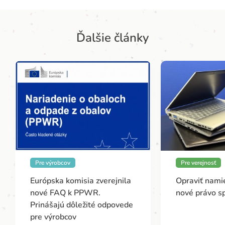
Ďalšie články
Pre výrobcov
Pre verejnosť
Európska komisia zverejnila
Opraviť namie
nové FAQ k PPWR.
nové právo s
Prinášajú dôležité odpovede
pre výrobcov