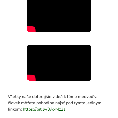
Všetky naše doterajšie videá k téme medveď vs.
človek môžete pohodlne nájsť pod týmto jediným
linkom:
https://bit.ly/3AxMz2s