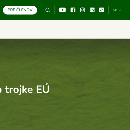
PRE ČLENOV
Vyhľadávanie
YouTube
Facebook
Instagram
Linkedin
TikTo
SK
HĽADAŤ
p trojke EÚ