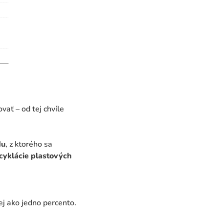
ať – od tej chvíle
du
, z ktorého sa
cyklácie plastových
 ako jedno percento.