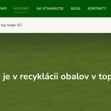
PWR
NOVINKY
NA STIAHNUTIE
BLOG
KONTAKTY
 top trojke EÚ
je v recyklácii obalov v to