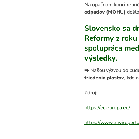
Na opačnom konci rebrí
odpadov (MOHU)
došlo
Slovensko sa d
Reformy z roku 
spolupráca med
výsledky
.
➡️
Našou výzvou do budú
triedenia plastov
, kde 
Zdroj:
https://ec.europa.eu/
https://www.enviroporta