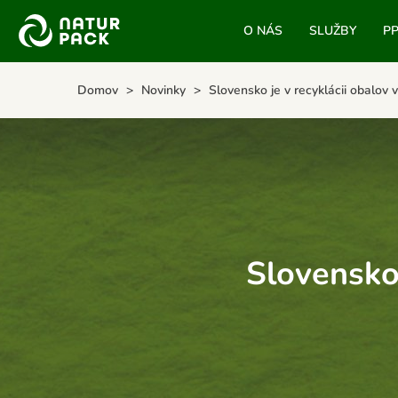
O NÁS
SLUŽBY
P
Domov
Novinky
Slovensko je v recyklácii obalov v
Slovensko 