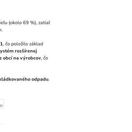
ieľu (okolo 69 %), zatiaľ
m.
1
, čo položilo základ
ystém rozšírenej
 z obcí na výrobcov
, čo
skládkovaného odpadu
.