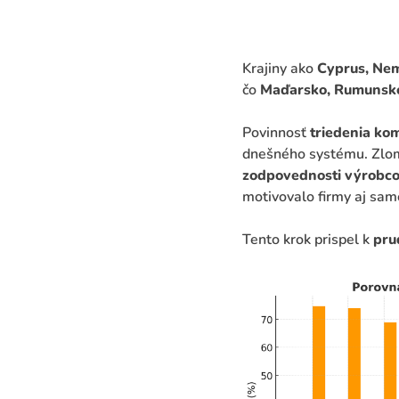
Krajiny ako
Cyprus, Nem
čo
Maďarsko, Rumunsko
Povinnosť
triedenia k
dnešného systému. Zlom
zodpovednosti výrobc
motivovalo firmy aj sam
Tento krok prispel k
pru