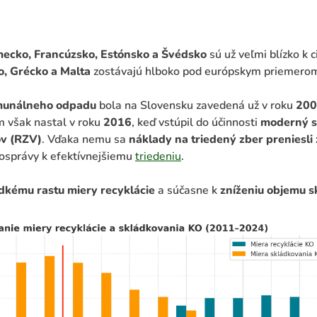
ecko, Francúzsko, Estónsko a Švédsko
sú už veľmi blízko k c
, Grécko a Malta
zostávajú hlboko pod európskym priemero
omunálneho odpadu
bola na Slovensku zavedená už v roku
200
 však nastal v roku
2016
, keď vstúpil do účinnosti
moderný s
ov (RZV)
. Vďaka nemu sa
náklady na triedený zber preniesli
osprávy k efektívnejšiemu
triedeniu
.
dkému rastu miery recyklácie
a súčasne k
zníženiu objemu 