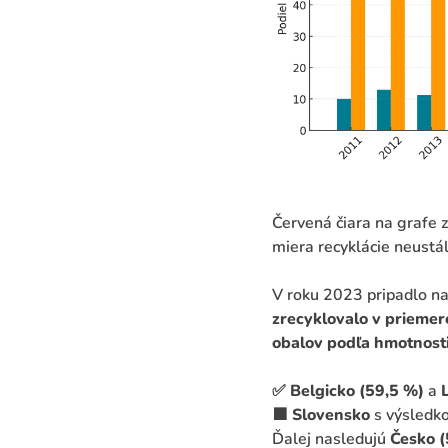
Červená čiara na grafe 
miera recyklácie neustál
V roku 2023 pripadlo n
zrecyklovalo v priemer
obalov podľa hmotnost
✅
Belgicko (59,5 %)
a
🟩
Slovensko
s výsled
Ďalej nasledujú
Česko (