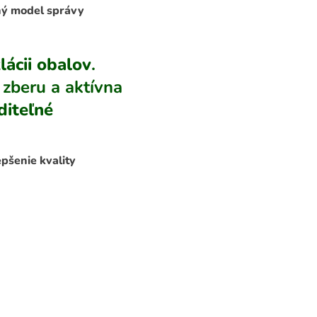
ný model správy
lácii obalov
.
 zberu a aktívna
diteľné
epšenie kvality