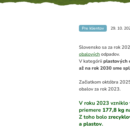
Pre klientov
29. 10. 20
Slovensko sa za rok 20
obalových
odpadov.
V kategórii
plastových 
až na rok 2030 sme spln
Začiatkom októbra 2025
obalov za rok 2023.
V roku 2023 vzniklo
priemere
177,8 kg n
Z toho bolo
zrecykl
a plastov
.