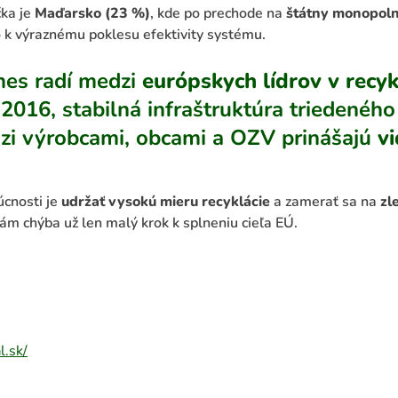
čka je
Maďarsko (23 %)
, kde po prechode na
štátny monopol
 k výraznému poklesu efektivity systému.
nes radí medzi
európskych lídrov v recyk
2016, stabilná infraštruktúra triedeného
zi výrobcami, obcami a OZV prinášajú
vi
cnosti je
udržať vysokú mieru recyklácie
a zamerať sa na
zl
nám chýba už len malý krok k splneniu cieľa EÚ.
l.sk/