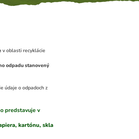
e
v oblasti recyklácie
vého odpadu stanovený
šie údaje o odpadoch z
čo predstavuje v
apiera, kartónu, skla