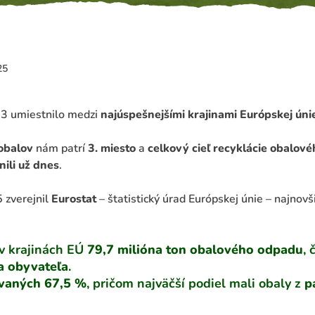
25
23 umiestnilo medzi
najúspešnejšími krajinami Európskej úni
obalov
nám patrí
3. miesto
a
celkový cieľ recyklácie obalo
ili už dnes
.
 zverejnil
Eurostat
– štatistický úrad Európskej únie – najnov
 v krajinách EÚ
79,7 milióna ton obalového odpadu
, 
a obyvateľa
.
ovaných 67,5 %
, pričom najväčší podiel mali obaly z
p