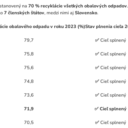
 stanovený na
70 % recyklácie všetkých obalových odpadov
.
lo
7 členských štátov
, medzi nimi aj
Slovensko
.
lácie obalového odpadu v roku 2023 (%)
Stav plnenia cieľa 
79,7
✅
Cieľ splnený
75,8
✅
Cieľ splnený
75,6
✅
Cieľ splnený
74,8
✅
Cieľ splnený
73,6
✅
Cieľ splnený
71,9
✅
Cieľ splnený
70,5
✅
Cieľ splnený