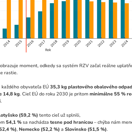
zobrazuje moment, odkedy sa systém RZV začal reálne uplatňov
e rastie.
a každého obyvateľa EÚ
35,3 kg plastového obalového odpa
e 14,8 kg
. Cieľ EÚ do roku 2030 je pritom
minimálne 55 % re
i
.
Lotyšsko (59,2 %)
tento cieľ už splnili,
kom
54,1 %
sa nachádza
tesne pod hranicou
– chýba nám menej
52,4 %)
,
Nemecko (52,2 %)
a
Slovinsko (51,5 %)
.