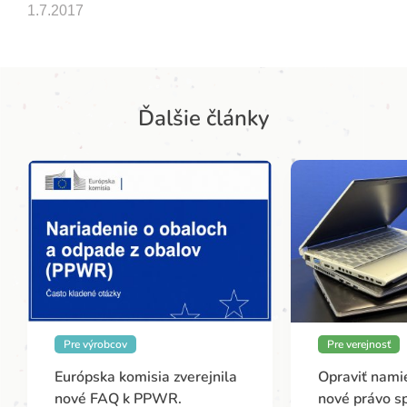
1.7.2017
Ďalšie články
Pre výrobcov
Pre verejnosť
Európska komisia zverejnila
Opraviť namie
nové FAQ k PPWR.
nové právo s