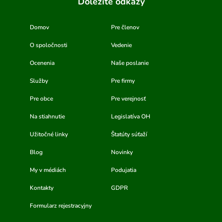
Dôležité odkazy
Domov
Pre členov
O spoločnosti
Vedenie
Ocenenia
Naše poslanie
Služby
Pre firmy
Pre obce
Pre verejnosť
Na stiahnutie
Legislatíva OH
Užitočné linky
Štatúty súťaží
Blog
Novinky
My v médiách
Podujatia
Kontakty
GDPR
Formularz rejestracyjny