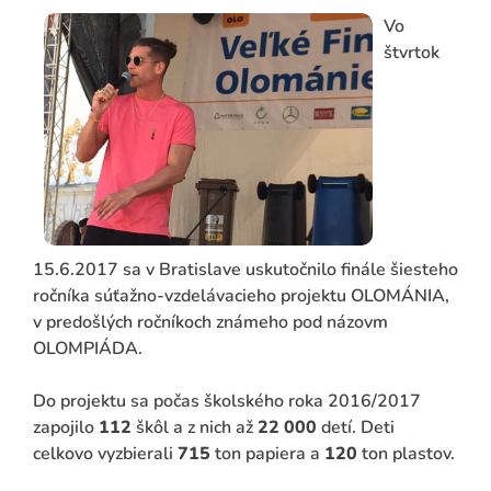
Vo
štvrtok
ADAŤ
15.6.2017 sa v Bratislave uskutočnilo finále šiesteho
ročníka súťažno-vzdelávacieho projektu OLOMÁNIA,
v predošlých ročníkoch známeho pod názovm
OLOMPIÁDA.
Do projektu sa počas školského roka 2016/2017
zapojilo
112
škôl a z nich až
22 000
detí. Deti
celkovo vyzbierali
715
ton papiera a
120
ton plastov.