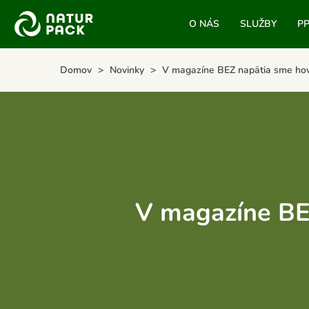
O NÁS
SLUŽBY
P
Domov
Novinky
V magazíne BEZ napätia sme hovo
V magazíne BEZ