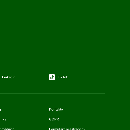
LinkedIn
TikTok
g
Kontakty
inky
GDPR
v médiách
Formularz rejestracyjny