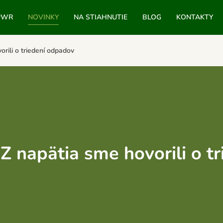
PWR
NOVINKY
NA STIAHNUTIE
BLOG
KONTAKTY
rili o triedení odpadov
 napätia sme hovorili o t