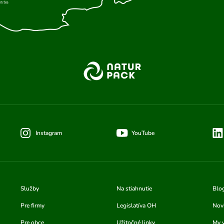
Instagram
YouTube
Služby
Na stiahnutie
Blo
Pre firmy
Legislatíva OH
Nov
Pre obce
Užitočné linky
My 