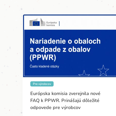
Pre výrobcov
Európska komisia zverejnila nové
FAQ k PPWR. Prinášajú dôležité
odpovede pre výrobcov