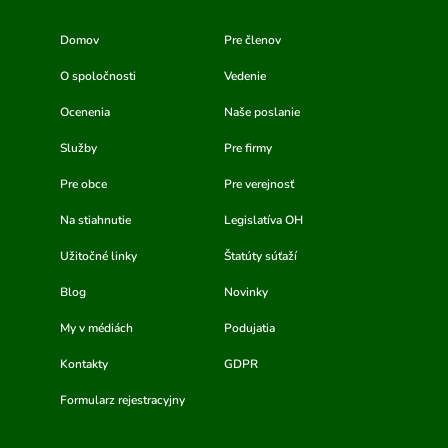
Domov
Pre členov
O spoločnosti
Vedenie
Ocenenia
Naše poslanie
Služby
Pre firmy
Pre obce
Pre verejnosť
Na stiahnutie
Legislatíva OH
Užitočné linky
Štatúty súťaží
Blog
Novinky
My v médiách
Podujatia
Kontakty
GDPR
Formularz rejestracyjny