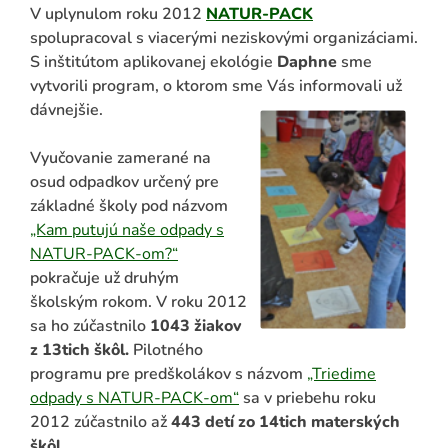
V uplynulom roku 2012
NATUR-PACK
spolupracoval s viacerými neziskovými organizáciami.
S inštitútom aplikovanej ekológie
Daphne
sme
vytvorili program, o ktorom sme Vás informovali už
dávnejšie.
Vyučovanie zamerané na
osud odpadkov určený pre
základné školy pod názvom
„Kam putujú naše odpady s
ADAŤ
NATUR-PACK-om?“
pokračuje už druhým
školským rokom. V roku 2012
sa ho zúčastnilo
1043
žiakov
z 13tic
h škôl.
Pilotného
programu pre predškolákov s názvom
„Triedime
odpady s NATUR-PACK-om“
sa v priebehu roku
2012 zúčastnilo až
443 detí
zo 14tich materských
škôl
.