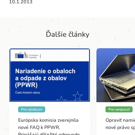
10.1.2013
Ďalšie články
Pre výrobcov
Pre verejnosť
Európska komisia zverejnila
Opraviť namie
nové FAQ k PPWR.
nové právo s
Prinášajú dôležité odpovede