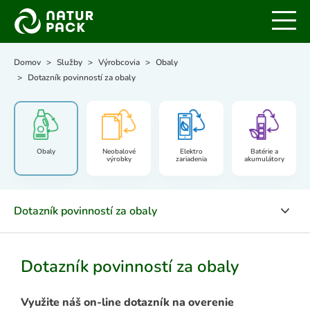
Domov
Služby
Výrobcovia
Obaly
Dotazník povinností za obaly
Obaly
Neobalové
Elektro
Batérie a
výrobky
zariadenia
akumulátory
Dotazník povinností za obaly
Základné povinnosti
Dotazník povinností za obaly
FAQ
Využite náš on-line dotazník na overenie
Dotazník povinností za obaly