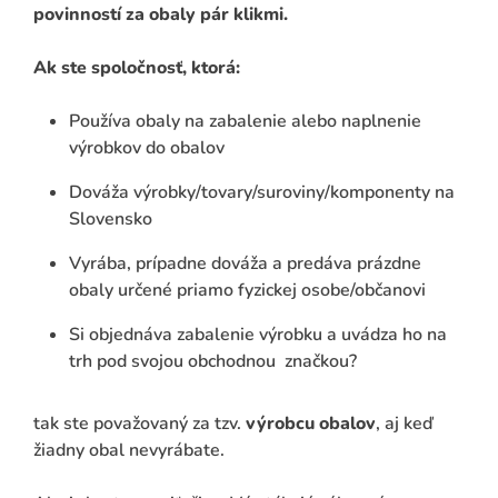
povinností za obaly pár klikmi.
Ak ste spoločnosť, ktorá:
Používa obaly na zabalenie alebo naplnenie
výrobkov do obalov
Dováža výrobky/tovary/suroviny/komponenty na
Slovensko
Vyrába, prípadne dováža a predáva prázdne
obaly určené priamo fyzickej osobe/občanovi
Si objednáva zabalenie výrobku a uvádza ho na
trh pod svojou obchodnou značkou?
ADAŤ
tak ste považovaný za tzv.
výrobcu obalov
, aj keď
žiadny obal nevyrábate.