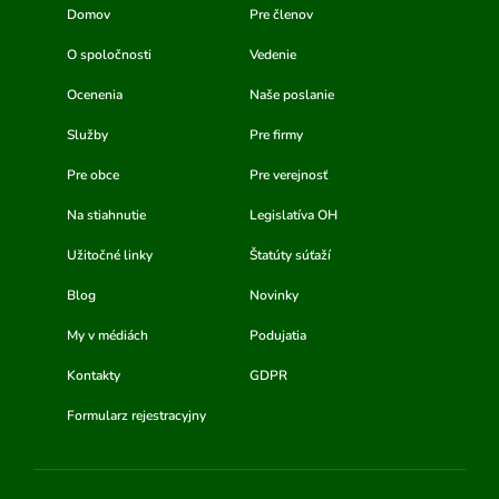
Domov
Pre členov
O spoločnosti
Vedenie
Ocenenia
Naše poslanie
Služby
Pre firmy
Pre obce
Pre verejnosť
Na stiahnutie
Legislatíva OH
Užitočné linky
Štatúty súťaží
Blog
Novinky
My v médiách
Podujatia
Kontakty
GDPR
Formularz rejestracyjny