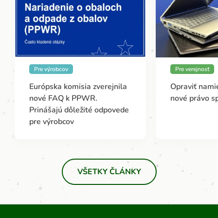
Pre výrobcov
Pre verejnosť
Európska komisia zverejnila
Opraviť namie
nové FAQ k PPWR.
nové právo s
Prinášajú dôležité odpovede
pre výrobcov
VŠETKY ČLÁNKY