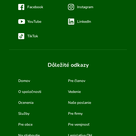
Facebook
Instagram
YouTube
LinkedIn
TikTok
Dôležité odkazy
Domov
Pre členov
O spoločnosti
Vedenie
Ocenenia
Naše poslanie
Služby
Pre firmy
Pre obce
Pre verejnosť
Na stiahnutie
Legislatíva OH