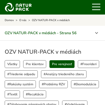
Domov
O nás
OZV NATUR-PACK v médiách
OZV NATUR-PACK v médiách - Strana 56
O spoločnosti
OZV NATUR-PACK v médiách
Certifikáty
Všetky
Pre klientov
Pre verejnosť
#Freerideri
POLITIKA INTEGROVANÉHO MANAŽÉRSKEHO
SYSTÉMU
#Triedenie odpadu
#Analýzy triedeného zberu
Ocenenia
#Rakúsky systém
#Problémy RZV
#Ekomodulácia
OZV NATUR-PACK v médiách
#Textil
#Recyklácia
Kalendár aktivít
#Zálohovanie nápojových obalov
#Vzdelávanie