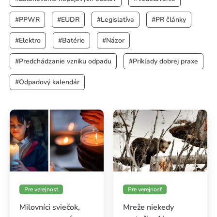
Vedenie
#PPWR
#EUDR
#Legislatíva
#PR články
O spoločnosti NATUR-PACK plus
#Elektro
#Batérie
#Názor
#Predchádzanie vzniku odpadu
#Príklady dobrej praxe
#Odpadový kalendár
Pre verejnosť
Pre verejnosť
Milovníci sviečok,
Mreže niekedy