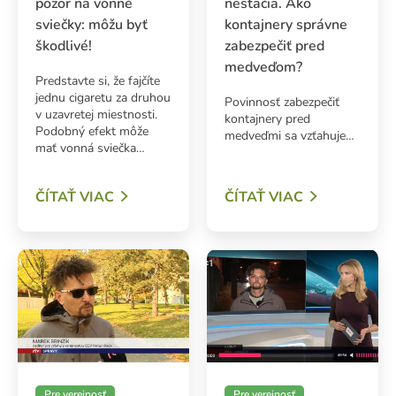
pozor na vonné
nestačia. Ako
sviečky: môžu byť
kontajnery správne
škodlivé!
zabezpečiť pred
medveďom?
Predstavte si, že fajčíte
ADAŤ
jednu cigaretu za druhou
Povinnosť zabezpečiť
v uzavretej miestnosti.
kontajnery pred
Podobný efekt môže
medveďmi sa vzťahuje…
mať vonná sviečka…
ČÍTAŤ VIAC
ČÍTAŤ VIAC
Pre verejnosť
Pre verejnosť