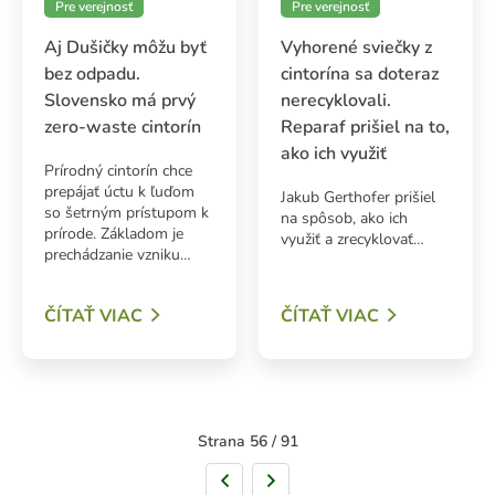
Pre verejnosť
Pre verejnosť
Aj Dušičky môžu byť
Vyhorené sviečky z
bez odpadu.
cintorína sa doteraz
Slovensko má prvý
nerecyklovali.
zero-waste cintorín
Reparaf prišiel na to,
ako ich využiť
Prírodný cintorín chce
prepájať úctu k ľuďom
Jakub Gerthofer prišiel
so šetrným prístupom k
na spôsob, ako ich
prírode. Základom je
využiť a zrecyklovať…
prechádzanie vzniku…
ČÍTAŤ VIAC
ČÍTAŤ VIAC
Strana 56 / 91
Predchádzajúca strana
Nasledujúca strana