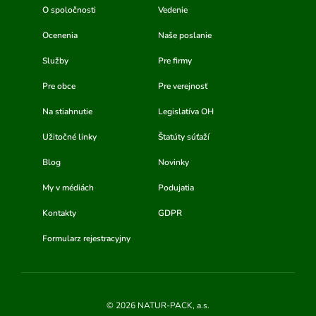
O spoločnosti
Vedenie
Ocenenia
Naše poslanie
Služby
Pre firmy
Pre obce
Pre verejnosť
Na stiahnutie
Legislatíva OH
Užitočné linky
Štatúty súťaží
Blog
Novinky
My v médiách
Podujatia
Kontakty
GDPR
Formularz rejestracyjny
© 2026 NATUR-PACK, a.s.