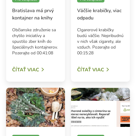
Bratislava má prvý
Väčšie krabičky, viac
kontajner na knihy
odpadu
Občianske združenie sa
CIgarerové krabičky
chytilo iniciatívy a
budú väčšie. Nepribudnú
spustilo zber kníh do
v nich však cigarety, ale
špeciálnych kontajnerov.
vzduch. Pozerajte od
Pozerajte od 00:41:08
00:15:28
ČÍTAŤ VIAC
ČÍTAŤ VIAC