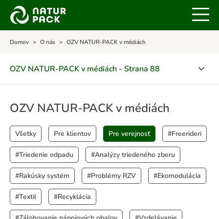
Domov
O nás
OZV NATUR-PACK v médiách
OZV NATUR-PACK v médiách - Strana 88
O spoločnosti
OZV NATUR-PACK v médiách
Certifikáty
Všetky
Pre klientov
Pre verejnosť
#Freerideri
POLITIKA INTEGROVANÉHO MANAŽÉRSKEHO
SYSTÉMU
#Triedenie odpadu
#Analýzy triedeného zberu
Ocenenia
#Rakúsky systém
#Problémy RZV
#Ekomodulácia
OZV NATUR-PACK v médiách
#Textil
#Recyklácia
Kalendár aktivít
#Zálohovanie nápojových obalov
#Vzdelávanie