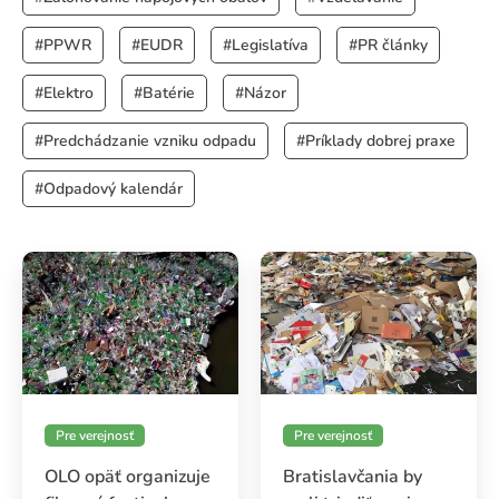
Vedenie
#PPWR
#EUDR
#Legislatíva
#PR články
O spoločnosti NATUR-PACK plus
#Elektro
#Batérie
#Názor
#Predchádzanie vzniku odpadu
#Príklady dobrej praxe
#Odpadový kalendár
Pre verejnosť
Pre verejnosť
OLO opäť organizuje
Bratislavčania by