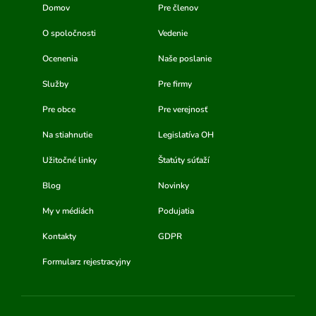
Domov
Pre členov
O spoločnosti
Vedenie
Ocenenia
Naše poslanie
Služby
Pre firmy
Pre obce
Pre verejnosť
Na stiahnutie
Legislatíva OH
Užitočné linky
Štatúty súťaží
Blog
Novinky
My v médiách
Podujatia
Kontakty
GDPR
Formularz rejestracyjny