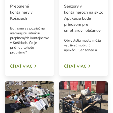
Preplnené
Senzory v
kontajnery v
kontajneroch na sklo:
Košiciach
Aplikácia bude
prínosom pre
Boli sme sa pozrieť na
smetiarov i občanov
alarmujúcu situáciu
preplnených kontajnerov
Obyvatelia mesta môžu
v Košiciach. Čo je
využívať mobilnú
príčinou tohoto
aplikáciu Sensoneo a…
problému?
ČÍTAŤ VIAC
ČÍTAŤ VIAC