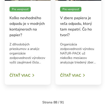
Pre verejnosť
Pre verejnosť
Koľko nevhodného
V zbere papiera je
odpadu je v modrých
veľa odpadu, ktorý
kontajneroch na
tam nepatrí. Čo ho
papier?
tvorí?
Z dlhodobých
Organizácia
prieskumov a analýz
zodpovednosti výrobcu
organizácie
NATUR-PACK už
zodpovednosti výrobcov
niekoľko mesiacov
vyšli zaujímavé čísla…
analyzuje triedený zber…
ČÍTAŤ VIAC
ČÍTAŤ VIAC
Strana 88 / 91