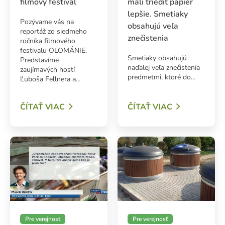
filmový festival
mali triediť papier
lepšie. Smetiaky
Pozývame vás na
obsahujú veľa
reportáž zo siedmeho
znečistenia
ročníka filmového
ADAŤ
festivalu OLOMÁNIE.
Smetiaky obsahujú
Predstavíme
naďalej veľa znečistenia
zaujímavých hostí
predmetmi, ktoré do…
Ľuboša Fellnera a…
ČÍTAŤ VIAC
ČÍTAŤ VIAC
Pre verejnosť
Pre verejnosť