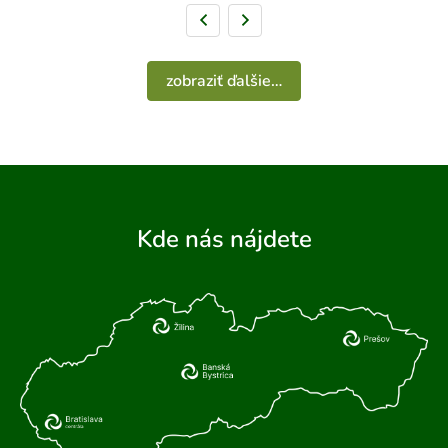
Predchádzajúca strana
Nasledujúca strana
zobraziť ďalšie…
Kde nás nájdete