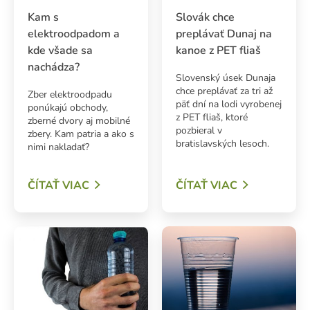
Kam s
Slovák chce
elektroodpadom a
preplávať Dunaj na
kde všade sa
kanoe z PET fliaš
nachádza?
Slovenský úsek Dunaja
chce preplávať za tri až
Zber elektroodpadu
päť dní na lodi vyrobenej
ponúkajú obchody,
z PET fliaš, ktoré
zberné dvory aj mobilné
pozbieral v
zbery. Kam patria a ako s
bratislavských lesoch.
nimi nakladať?
ČÍTAŤ VIAC
ČÍTAŤ VIAC