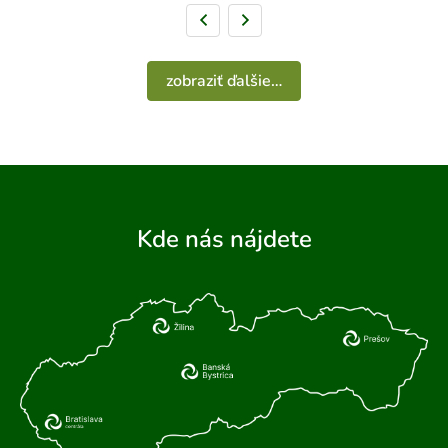
Predchádzajúca strana
Nasledujúca strana
zobraziť ďalšie…
Kde nás nájdete