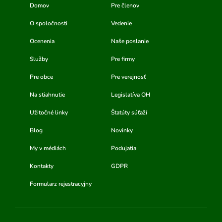
Domov
Pre členov
O spoločnosti
Vedenie
Ocenenia
Naše poslanie
Služby
Pre firmy
Pre obce
Pre verejnosť
Na stiahnutie
Legislatíva OH
Užitočné linky
Štatúty súťaží
Blog
Novinky
My v médiách
Podujatia
Kontakty
GDPR
Formularz rejestracyjny