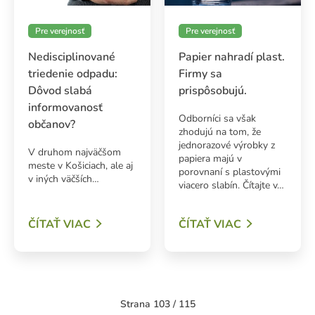
Pre verejnosť
Pre verejnosť
Nedisciplinované
Papier nahradí plast.
triedenie odpadu:
Firmy sa
Dôvod slabá
prispôsobujú.
informovanosť
Odborníci sa však
občanov?
zhodujú na tom, že
jednorazové výrobky z
V druhom najväčšom
papiera majú v
meste v Košiciach, ale aj
porovnaní s plastovými
v iných väčších…
viacero slabín. Čítajte v…
ČÍTAŤ VIAC
ČÍTAŤ VIAC
Strana 103 / 115