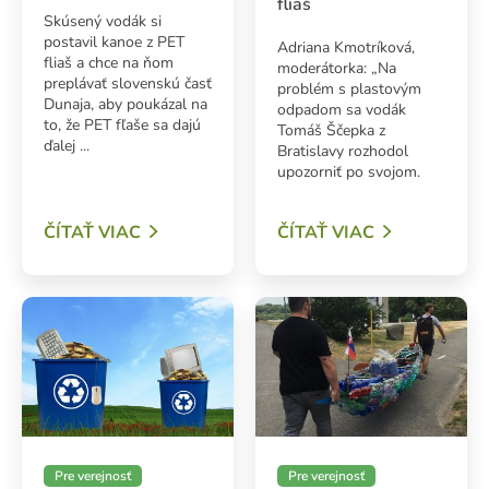
fliaš
Skúsený vodák si
postavil kanoe z PET
Adriana Kmotríková,
fliaš a chce na ňom
moderátorka: „Na
preplávať slovenskú časť
problém s plastovým
ADAŤ
Dunaja, aby poukázal na
odpadom sa vodák
to, že PET fľaše sa dajú
Tomáš Ščepka z
ďalej ...
Bratislavy rozhodol
upozorniť po svojom.
ČÍTAŤ VIAC
ČÍTAŤ VIAC
Pre verejnosť
Pre verejnosť