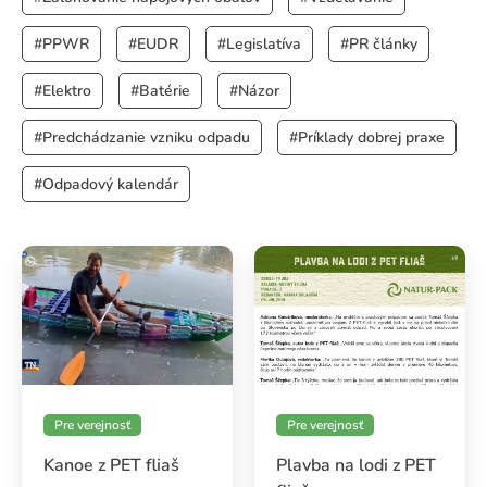
Vedenie
#PPWR
#EUDR
#Legislatíva
#PR články
O spoločnosti NATUR-PACK plus
#Elektro
#Batérie
#Názor
#Predchádzanie vzniku odpadu
#Príklady dobrej praxe
#Odpadový kalendár
Pre verejnosť
Pre verejnosť
Kanoe z PET fliaš
Plavba na lodi z PET