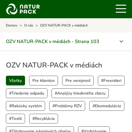
Domov
O nás
OZV NATUR-PACK v médiách
OZV NATUR-PACK v médiách - Strana 103
O spoločnosti
OZV NATUR-PACK v médiách
Certifikáty
Všetky
Pre klientov
Pre verejnosť
#Freerideri
POLITIKA INTEGROVANÉHO MANAŽÉRSKEHO
SYSTÉMU
#Triedenie odpadu
#Analýzy triedeného zberu
Ocenenia
#Rakúsky systém
#Problémy RZV
#Ekomodulácia
OZV NATUR-PACK v médiách
#Textil
#Recyklácia
Kalendár aktivít
#Zálohovanie nápojových obalov
#Vzdelávanie