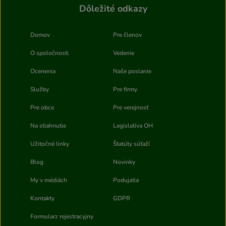
Dôležité odkazy
Domov
Pre členov
O spoločnosti
Vedenie
Ocenenia
Naše poslanie
Služby
Pre firmy
Pre obce
Pre verejnosť
Na stiahnutie
Legislatíva OH
Užitočné linky
Štatúty súťaží
Blog
Novinky
My v médiách
Podujatia
Kontakty
GDPR
Formularz rejestracyjny