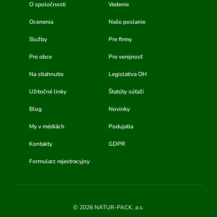
O spoločnosti
Vedenie
Ocenenia
Naše poslanie
Služby
Pre firmy
Pre obce
Pre verejnosť
Na stiahnutie
Legislatíva OH
Užitočné linky
Štatúty súťaží
Blog
Novinky
My v médiách
Podujatia
Kontakty
GDPR
Formularz rejestracyjny
© 2026 NATUR-PACK, a.s.