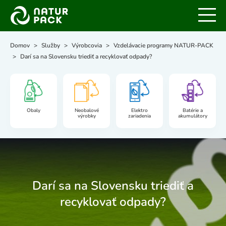
Domov
Služby
Výrobcovia
Vzdelávacie programy NATUR-PACK
Darí sa na Slovensku triediť a recyklovať odpady?
Obaly
Neobalové
Elektro
Batérie a
výrobky
zariadenia
akumulátory
Darí sa na Slovensku triediť a
recyklovať odpady?