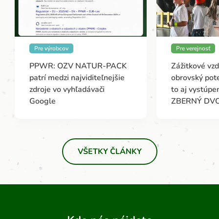
Pre výrobcov
Pre verejnosť
PPWR: OZV NATUR-PACK
Zážitkové vz
patrí medzi najviditeľnejšie
obrovský pote
zdroje vo vyhľadávači
to aj vystúp
Google
ZBERNÝ DV
VŠETKY ČLÁNKY