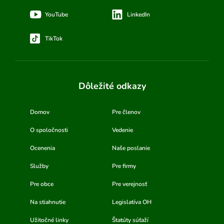
YouTube
LinkedIn
TikTok
Dôležité odkazy
Domov
Pre členov
O spoločnosti
Vedenie
Ocenenia
Naše poslanie
Služby
Pre firmy
Pre obce
Pre verejnosť
Na stiahnutie
Legislatíva OH
Užitočné linky
Štatúty súťaží