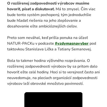
O rozšírenej zodpovednosti výrobcov musíme
hovoriť, písať a diskutovať.
Má to zmysel. Čím viac
bude tento systém pochopený, tým jednoduchšie
bude hľadať riešenia na jeho zlepšovanie a
dosahovanie ešte ambicióznejších cieľov.
Preto som neváhal, keď prišla ponuka na účasť
NATUR-PACKu v podcaste
#vzdymasnavyber
pod
taktovkou Stanislava Lička a Tatiany Semanovej.
ADAŤ
Bola to takmer hodina výživného rozprávania. O
rozšírenej zodpovednosti výrobcov by sa pritom dalo
hovoriť ešte celé hodiny. Hoci si to verejnosť často ani
neuvedomuje, na pleciach organizácií zodpovednosti
výrobcov leží obrovské množstvo povinností.