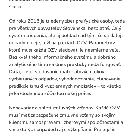
špičku.
Od roku 2016 je triedený zber pre fyzické osoby, teda
pre všetkých obyvateľov Slovenska, bezplatný. Celý
systém triedenia, ale aj dohľad nad tým, čo sa ďalej s
odpadom deje, leží na pleciach OZV. Parametrov,
ktoré musí každá OZV sledovať, je nesmierne veľa.
Bez kvalitného informačného systému a dobrého
analytického tímu sa dnes prakticky nedá fungovať.
Dáta, ciele, sledovanie materiálových tokov
vyzbieraných odpadov, vyhodnocovanie, plánovanie,
predikcie trhu či vyzbieraných množstiev – to všetko
je každodennou súčasťou našej práce.
Nehovoriac o spleti zmluvných vzťahov. Každá OZV
musí mať zabezpečené zmluvné vzťahy so svojimi
klientmi, samosprávami, zberovými spoločnosťami a
v niektorých prípadoch aj s výkupňami. Pre lepšiu