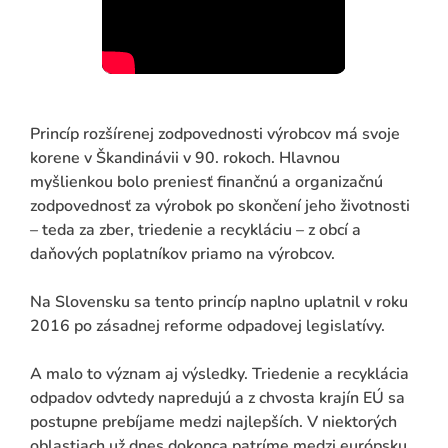
Princíp rozšírenej zodpovednosti výrobcov má svoje
korene v Škandinávii v 90. rokoch. Hlavnou
myšlienkou bolo preniesť finančnú a organizačnú
zodpovednosť za výrobok po skončení jeho životnosti
– teda za zber, triedenie a recykláciu – z obcí a
daňových poplatníkov priamo na výrobcov.
Na Slovensku sa tento princíp naplno uplatnil v roku
2016 po zásadnej reforme odpadovej legislatívy.
A malo to význam aj výsledky. Triedenie a recyklácia
odpadov odvtedy napredujú a z chvosta krajín EÚ sa
postupne prebíjame medzi najlepších. V niektorých
oblastiach už dnes dokonca patríme medzi európsku