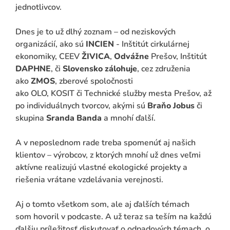
jednotlivcov.
Dnes je to už dlhý zoznam – od neziskových
organizácií, ako sú
INCIEN
- Inštitút cirkulárnej
ekonomiky, CEEV
ŽIVICA
,
Odvážne
Prešov, Inštitút
DAPHNE
, či
Slovensko zálohuje
, cez združenia
ako
ZMOS
, zberové spoločnosti
ako OLO, KOSIT či Technické služby mesta Prešov, až
po individuálnych tvorcov, akými sú
Braňo Jobus
či
skupina
Sranda Banda
a mnohí ďalší.
A v neposlednom rade treba spomenúť aj našich
klientov – výrobcov, z ktorých mnohí už dnes veľmi
aktívne realizujú vlastné ekologické projekty a
riešenia vrátane vzdelávania verejnosti.
Aj o tomto všetkom som, ale aj ďalších témach
som hovoril v podcaste. A už teraz sa teším na každú
ďalšiu príležitosť diskutovať o odpadových témach, o