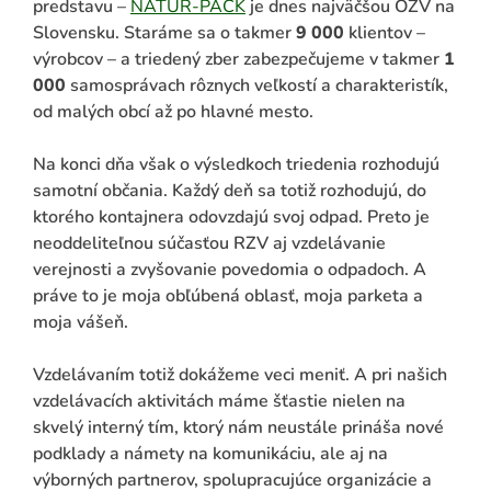
predstavu –
NATUR-PACK
je dnes najväčšou OZV na
Slovensku. Staráme sa o takmer
9 000
klientov –
výrobcov – a triedený zber zabezpečujeme v takmer
1
000
samosprávach rôznych veľkostí a charakteristík,
od malých obcí až po hlavné mesto.
Na konci dňa však o výsledkoch triedenia rozhodujú
samotní občania. Každý deň sa totiž rozhodujú, do
ktorého kontajnera odovzdajú svoj odpad. Preto je
neoddeliteľnou súčasťou RZV aj vzdelávanie
verejnosti a zvyšovanie povedomia o odpadoch. A
práve to je moja obľúbená oblasť, moja parketa a
moja vášeň.
Vzdelávaním totiž dokážeme veci meniť. A pri našich
vzdelávacích aktivitách máme šťastie nielen na
skvelý interný tím, ktorý nám neustále prináša nové
podklady a námety na komunikáciu, ale aj na
výborných partnerov, spolupracujúce organizácie a