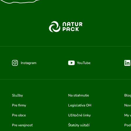
Instagram
YouTube
Služby
Na stiahnutie
Blo
Pre firmy
Legislatíva OH
Nov
Pre obce
Užitočné linky
My 
Pre verejnosť
Štatúty súťaží
Podu