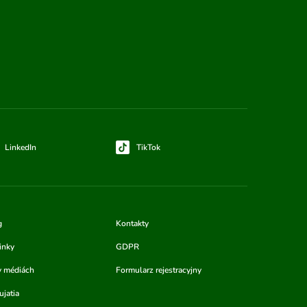
LinkedIn
TikTok
g
Kontakty
inky
GDPR
v médiách
Formularz rejestracyjny
jatia