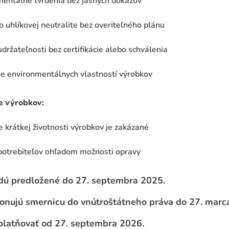
entálne tvrdenia bez jasných dôkazov
o uhlíkovej neutralite bez overiteľného plánu
držateľnosti bez certifikácie alebo schválenia
e environmentálnych vlastností výrobkov
e výrobkov:
krátkej životnosti výrobkov je zakázané
potrebiteľov ohľadom možnosti opravy
dú predložené do 27. septembra 2025.
ponujú smernicu do vnútroštátneho práva do 27. marc
platňovať od 27. septembra 2026.