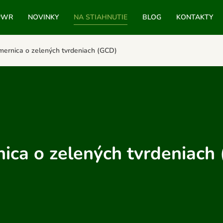
PWR
NOVINKY
NA STIAHNUTIE
BLOG
KONTAKTY
mernica o zelených tvrdeniach (GCD)
ica o zelených tvrdeniach