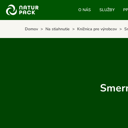
O NÁS
SLUŽBY
P
Domov
Na stiahnutie
Knižnica pre výrobcov
S
Smern