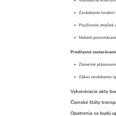
Všeobecné environm
Zavádzanie tvrdení 
Používanie značiek u
Nekalé porovnávani
Predčasné zastarávani
Zámerné plánovanie 
Zákaz zavádzania s
Vykonávacie akty bu
Členské štáty trans
Opatrenia sa budú u