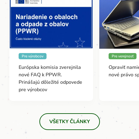
Pre výrobcov
Pre verejnosť
Európska komisia zverejnila
Opraviť namie
nové FAQ k PPWR.
nové právo s
Prinášajú dôležité odpovede
pre výrobcov
VŠETKY ČLÁNKY