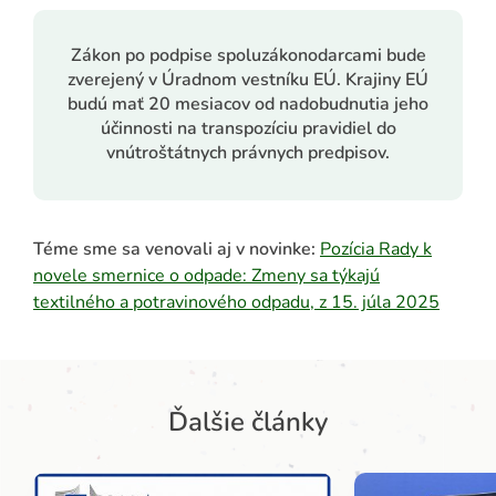
Zákon po podpise spoluzákonodarcami bude
zverejený v Úradnom vestníku EÚ. Krajiny EÚ
budú mať 20 mesiacov od nadobudnutia jeho
účinnosti na transpozíciu pravidiel do
vnútroštátnych právnych predpisov.
Téme sme sa venovali aj v novinke:
Pozícia Rady k
novele smernice o odpade: Zmeny sa týkajú
textilného a potravinového odpadu, z 15. júla 2025
Ďalšie články