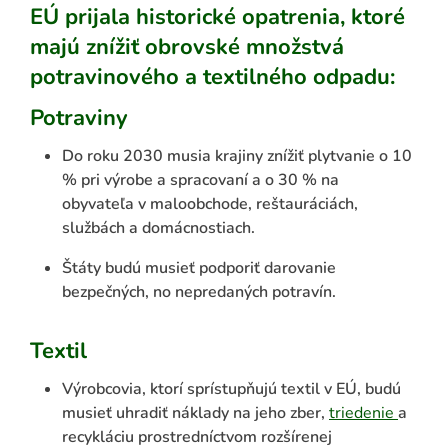
EÚ prijala historické opatrenia, ktoré
majú znížiť obrovské množstvá
potravinového a textilného odpadu:
Potraviny
Do roku 2030 musia krajiny znížiť plytvanie o 10
% pri výrobe a spracovaní a o 30 % na
obyvateľa v maloobchode, reštauráciách,
službách a domácnostiach.
ADAŤ
Štáty budú musieť podporiť darovanie
bezpečných, no nepredaných potravín.
Textil
Výrobcovia, ktorí sprístupňujú textil v EÚ, budú
musieť uhradiť náklady na jeho zber,
triedenie
a
recykláciu prostredníctvom rozšírenej