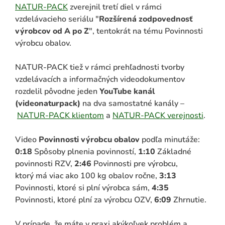
NATUR-PACK
zverejnil tretí diel v rámci
vzdelávacieho seriálu "
Rozšírená zodpovednosť
výrobcov od A po Z
", tentokrát na tému Povinnosti
výrobcu obalov.
NATUR-PACK tiež v rámci prehľadnosti tvorby
vzdelávacích a informačných videodokumentov
rozdelil pôvodne jeden
YouTube kanál
(videonaturpack)
na dva samostatné kanály –
NATUR-PACK klientom
a
NATUR-PACK verejnosti
.
ADAŤ
Video
Povinnosti výrobcu obalov
podľa minutáže:
0:18
Spôsoby plnenia povinností,
1:10
Základné
povinnosti RZV,
2:46
Povinnosti pre výrobcu,
ktorý má viac ako 100 kg obalov ročne,
3:13
Povinnosti, ktoré si plní výrobca sám,
4:35
Povinnosti, ktoré plní za výrobcu OZV,
6:09
Zhrnutie.
V prípade, že máte v praxi akýkoľvek problém a