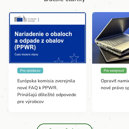
Pre výrobcov
Pre verejnosť
Európska komisia zverejnila
Opraviť namie
nové FAQ k PPWR.
nové právo s
Prinášajú dôležité odpovede
pre výrobcov