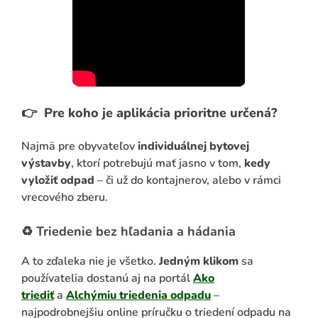
👉
Pre koho je aplikácia prioritne určená?
Najmä pre obyvateľov
individuálnej bytovej
výstavby
, ktorí potrebujú mať jasno v tom,
kedy
vyložiť odpad
– či už do kontajnerov, alebo v rámci
vrecového zberu.
♻️ Triedenie bez hľadania a hádania
A to zďaleka nie je všetko.
Jedným klikom
sa
používatelia dostanú aj na portál
Ako
triediť
a
Alchýmiu triedenia odpadu
–
najpodrobnejšiu online príručku o triedení odpadu na