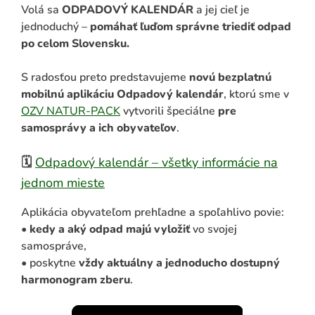
Volá sa
ODPADOVÝ KALENDÁR
a jej cieľ je
jednoduchý –
pomáhať ľuďom správne triediť odpad
po celom Slovensku.
S radosťou preto predstavujeme
novú bezplatnú
mobilnú aplikáciu Odpadový kalendár
, ktorú sme v
OZV NATUR-PACK
vytvorili špeciálne
pre
samosprávy a ich obyvateľov
.
🗓️
Odpadový kalendár – všetky informácie na
ADAŤ
jednom mieste
Aplikácia obyvateľom prehľadne a spoľahlivo povie:
•
kedy a aký odpad majú vyložiť
vo svojej
samospráve,
• poskytne
vždy aktuálny a jednoducho dostupný
harmonogram zberu
.