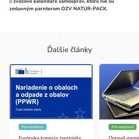
o
zvozové kalendáre samospráv, ktoré nie sú
zmluvným parnterom OZV NATUR-PACK.
Ďalšie články
Pre výrobcov
Pre verejnosť
Európska komisia zverejnila
Opraviť namie