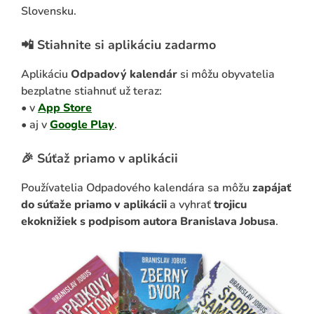
Slovensku.
📲 Stiahnite si aplikáciu zadarmo
Aplikáciu
Odpadový kalendár
si môžu obyvatelia
bezplatne stiahnuť už teraz:
• v
App Store
• aj v
Google Play
.
🎉 Súťaž priamo v aplikácii
Používatelia Odpadového kalendára sa môžu
zapájať
do súťaže priamo v aplikácii
a vyhrať
trojicu
ekoknižiek s podpisom autora Branislava Jobusa
.