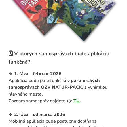
🗓️ V ktorých samosprávach bude aplikácia
funkčná?
🔹
1. fáza – február 2026
Aplikácia bude plne funkčná v
partnerských
samosprávach OZV NATUR-PACK
, s výnimkou
hlavného mesta.
Zoznam samospráv nájdete 👉
TU
.
🔹
2. fáza – od marca 2026
Mobilná aplikácia bude postupne dopĺňaná