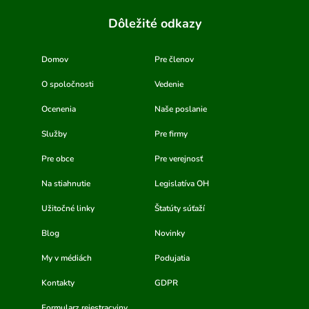
Dôležité odkazy
Domov
Pre členov
O spoločnosti
Vedenie
Ocenenia
Naše poslanie
Služby
Pre firmy
Pre obce
Pre verejnosť
Na stiahnutie
Legislatíva OH
Užitočné linky
Štatúty súťaží
Blog
Novinky
My v médiách
Podujatia
Kontakty
GDPR
Formularz rejestracyjny