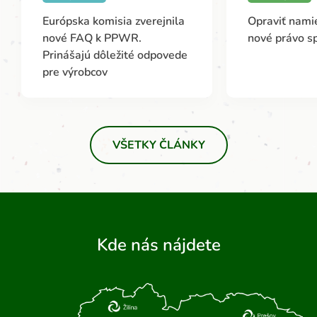
Európska komisia zverejnila
Opraviť namie
nové FAQ k PPWR.
nové právo s
Prinášajú dôležité odpovede
pre výrobcov
VŠETKY ČLÁNKY
Kde nás nájdete