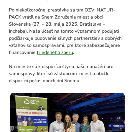
Po niekoľkoročnej prestávke sa tím OZV NATUR-
PACK vrátil na Snem Združenia miest a obcí
Slovenska (27. – 28. mája 2025, Bratislava –
Incheba). Naša účasť na tomto významnom podujatí
podčiarkuje budovanie silných partnerstiev a dobrých
vzťahov so samosprávami, pre ktoré zabezpečujeme
financovanie
triedeného zberu
.
Na mieste sú k dispozícii štyria naši manažéri pre
ADAŤ
samosprávy, ktorí sú zástupcom miest a obcí k
dispozícii počas oboch dní Snemu.