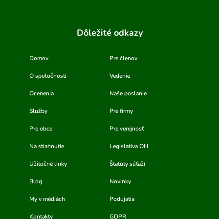
Dôležité odkazy
Domov
Pre členov
O spoločnosti
Vedenie
Ocenenia
Naše poslanie
Služby
Pre firmy
Pre obce
Pre verejnosť
Na stiahnutie
Legislatíva OH
Užitočné linky
Štatúty súťaží
Blog
Novinky
My v médiách
Podujatia
Kontakty
GDPR