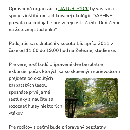
Oprávnená organizácia
NATUR-PACK
by vás rada
spolu s inštitútom aplikovanej ekológie DAPHNE
pozvala na podujatie pre verejnosť „Zažite Deň Zeme
na Železnej studienke“.
Podujatie sa uskutoční v sobotu 16. apríla 2011 v
čase od 11.00 do 19.00 hod na Železnej studienke.
Pre verejnosť
budú pripravené dve bezplatné
ADAŤ
exkurzie, počas ktorých sa so skúseným sprievodco
m
prejdete do okolitých
karpatských lesov,
spoznáte prvé jarné
rastlinky a naučíte sa
rozoznať hlasy niektorých
vtákov.
Pre rodičov s deťmi
bude pripravený bezplatný