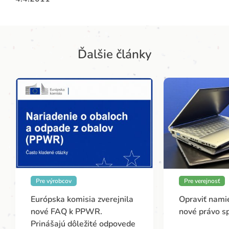
Ďalšie články
Pre výrobcov
Pre verejnosť
Európska komisia zverejnila
Opraviť namie
nové FAQ k PPWR.
nové právo s
Prinášajú dôležité odpovede