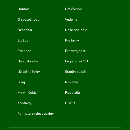
Domov
Pre členov
O spoločnosti
Vedenie
Ocenenia
Naše poslanie
Služby
Pre firmy
Pre obce
Pre verejnosť
Na stiahnutie
Legislatíva OH
Užitočné linky
Štatúty súťaží
Blog
Novinky
My v médiách
Podujatia
Kontakty
GDPR
Formularz rejestracyjny