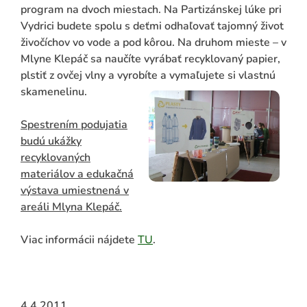
program na dvoch miestach. Na Partizánskej lúke pri
Vydrici budete spolu s deťmi odhaľovať tajomný život
živočíchov vo vode a pod kôrou. Na druhom mieste – v
Mlyne Klepáč sa naučíte vyrábať recyklovaný papier,
plstiť z ovčej vlny a vyrobíte a vymaľujete si vlastnú
skamenelinu.
Spestrením podujatia
budú ukážky
recyklovaných
materiálov a edukačná
výstava umiestnená v
areáli Mlyna Klepáč.
Viac informácii nájdete
TU
.
4.4.2011