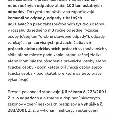
nebezpečných odpadov
alebo
100 ton ostatných
odpadov
. Do týchto množstiev sa započítavajú
komunálne odpady
,
odpady z bežných
udržiavacích prác
zabezpečovaných fyzickou osobou
v rozsahu do jedného m3 ročne od jednej fyzickej
osoby (ďalej len "drobné stavebné odpady"), odpady
vznikajúce pri
servisných prácach, čistiacich
prácach alebo udržiavacích prácach
vykonávaných v
sídle alebo mieste podnikania, organizačnej zložke
alebo inom mieste pôsobenia právnickej osoby alebo
fyzickej osoby - podnikateľa právnická osoba alebo
fyzická osoba - podnikateľ, pre ktorú sa tieto práce
vykonávajú.
Presné povinnosti stanovuje
§ 6 zákona č. 223/2001
Z. z. o odpadoch
a o zmene a doplnení niektorých
zákonov v znení neskorších predpisov a
vyhláška č.
283/2001 Z. z.
o vykonaní niektorých ustanovení