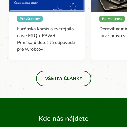
Pre výrobcov
Pre verejnosť
Európska komisia zverejnila
Opraviť namie
nové FAQ k PPWR.
nové právo s
Prinášajú dôležité odpovede
pre výrobcov
VŠETKY ČLÁNKY
Kde nás nájdete