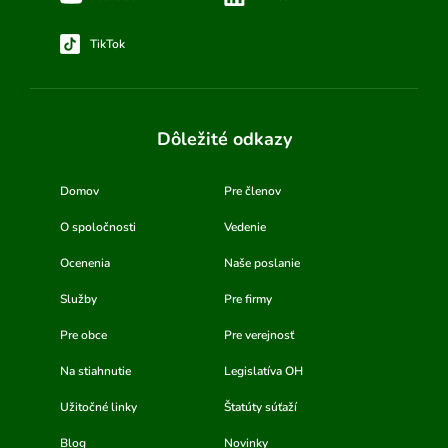
TikTok
Dôležité odkazy
Domov
Pre členov
O spoločnosti
Vedenie
Ocenenia
Naše poslanie
Služby
Pre firmy
Pre obce
Pre verejnosť
Na stiahnutie
Legislatíva OH
Užitočné linky
Štatúty súťaží
Blog
Novinky