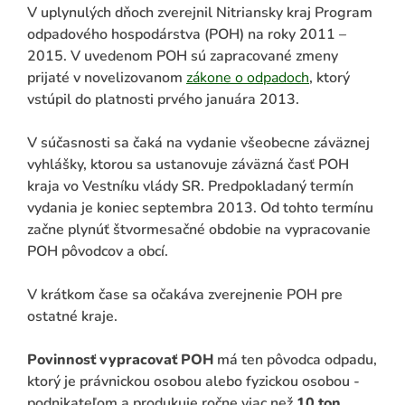
V uplynulých dňoch zverejnil Nitriansky kraj Program
odpadového hospodárstva (POH) na roky 2011 –
2015. V uvedenom POH sú zapracované zmeny
prijaté v novelizovanom
zákone o odpadoch
, ktorý
vstúpil do platnosti prvého januára 2013.
V súčasnosti sa čaká na vydanie všeobecne záväznej
vyhlášky, ktorou sa ustanovuje záväzná časť POH
kraja vo Vestníku vlády SR. Predpokladaný termín
vydania je koniec septembra 2013. Od tohto termínu
ADAŤ
začne plynúť štvormesačné obdobie na vypracovanie
POH pôvodcov a obcí.
V krátkom čase sa očakáva zverejnenie POH pre
ostatné kraje.
Povinnosť vypracovať POH
má ten pôvodca odpadu,
ktorý je právnickou osobou alebo fyzickou osobou -
podnikateľom a produkuje ročne viac než
10 ton