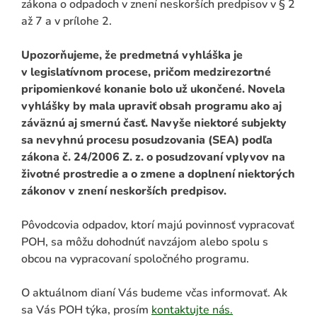
zákona o odpadoch v znení neskorších predpisov v § 2
až 7 a v prílohe 2.
Upozorňujeme, že predmetná vyhláška je
v legislatívnom procese, pričom medzirezortné
pripomienkové konanie bolo už ukončené. Novela
vyhlášky by mala upraviť obsah programu ako aj
záväznú aj smernú časť. Navyše niektoré subjekty
sa nevyhnú procesu posudzovania (SEA) podľa
zákona č. 24/2006 Z. z. o posudzovaní vplyvov na
životné prostredie a o zmene a doplnení niektorých
zákonov v znení neskorších predpisov.
Pôvodcovia odpadov, ktorí majú povinnosť vypracovať
POH, sa môžu dohodnúť navzájom alebo spolu s
obcou na vypracovaní spoločného programu.
O aktuálnom dianí Vás budeme včas informovať. Ak
sa Vás POH týka, prosím
kontaktujte nás.