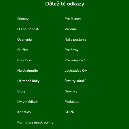
Dôležité odkazy
Domov
Pre členov
O spoločnosti
Vedenie
Ocenenia
Naše poslanie
Služby
Pre firmy
Pre obce
Pre verejnosť
Na stiahnutie
Legislatíva OH
Užitočné linky
Štatúty súťaží
Blog
Novinky
My v médiách
Podujatia
Kontakty
GDPR
Formularz rejestracyjny