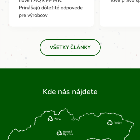
nové FAQ k PPWR.
nové právo s
Prinášajú dôležité odpovede
pre výrobcov
VŠETKY ČLÁNKY
Kde nás nájdete