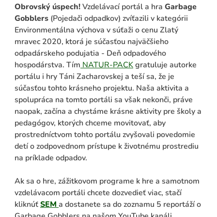
Obrovský úspech!
Vzdelávací portál a hra
Garbage
Gobblers
(Pojedači odpadkov) zvíťazili v kategórii
Environmentálna výchova v súťaži o cenu Zlatý
mravec 2020, ktorá je súčasťou najväčšieho
odpadárskeho podujatia - Deň odpadového
hospodárstva. Tím
NATUR-PACK
gratuluje autorke
portálu i hry Táni Zacharovskej a teší sa, že je
súčasťou tohto krásneho projektu. Naša aktivita a
spolupráca na tomto portáli sa však nekonči, práve
naopak, začína a chystáme krásne aktivity pre školy a
ADAŤ
pedagógov, ktorých chceme movitovať, aby
prostredníctvom tohto portálu zvyšovali povedomie
detí o zodpovednom prístupe k životnému prostrediu
na príklade odpadov.
Ak sa o hre, zážitkovom programe k hre a samotnom
vzdelávacom portáli chcete dozvedieť viac, stačí
kliknúť
SEM
a dostanete sa do zoznamu 5 reportáží o
Garbage Gobblers na našom YouTube kanáli