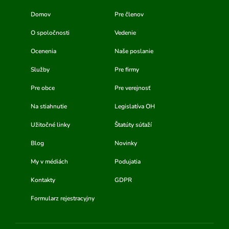
Domov
Pre členov
O spoločnosti
Vedenie
Ocenenia
Naše poslanie
Služby
Pre firmy
Pre obce
Pre verejnosť
Na stiahnutie
Legislatíva OH
Užitočné linky
Štatúty súťaží
Blog
Novinky
My v médiách
Podujatia
Kontakty
GDPR
Formularz rejestracyjny