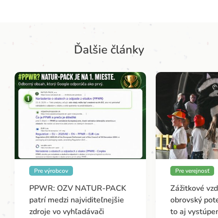
Ďalšie články
Pre výrobcov
Pre verejnosť
PPWR: OZV NATUR-PACK
Zážitkové vz
patrí medzi najviditeľnejšie
obrovský pote
zdroje vo vyhľadávači
to aj vystúp