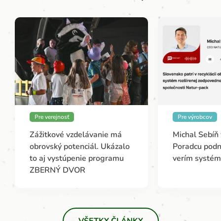
Pre verejnosť
Pre výrobcov
Zážitkové vzdelávanie má
Michal Sebíň
obrovský potenciál. Ukázalo
Poradcu podn
to aj vystúpenie programu
verím systé
ZBERNÝ DVOR