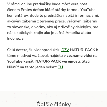
V rámci online prednášky bude môcť verejnosť
členom Prales deťom klásť otázky formou YouTube
komentárov. Bude to prednáška nabitá informáciami,
akčnými zábermi z terénnej práce, vzácnymi zábermi
zo slovenskej divočiny, ako aj z divočiny ďalekých, pre
nás exotických krajin ako je Južná Amerika alebo
Indonézia.
Celú doterajšiu videoprodukciu
OZV
NATUR-PACK k
téme medveď vs. človek nájdete v
zozname videí
na
YouTube kanáli NATUR-PACK verejnosti
. Stačí
kliknúť na tento jeden odkaz:
TU
.
Ďalšie články