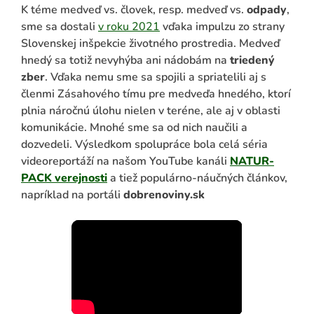
K téme medveď vs. človek, resp. medveď vs.
odpady
,
sme sa dostali
v roku 2021
vďaka impulzu zo strany
Slovenskej inšpekcie životného prostredia. Medveď
hnedý sa totiž nevyhýba ani nádobám na
triedený
zber
. Vďaka nemu sme sa spojili a spriatelili aj s
členmi Zásahového tímu pre medveďa hnedého, ktorí
plnia náročnú úlohu nielen v teréne, ale aj v oblasti
komunikácie. Mnohé sme sa od nich naučili a
dozvedeli. Výsledkom spolupráce bola celá séria
videoreportáží na našom YouTube kanáli
NATUR-
ADAŤ
PACK verejnosti
a tiež populárno-náučných článkov,
napríklad na portáli
dobrenoviny.sk