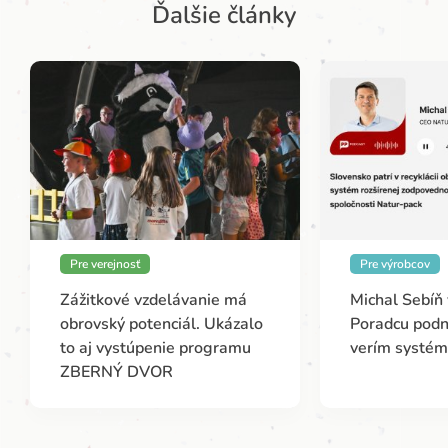
Ďalšie články
Pre verejnosť
Pre výrobcov
Zážitkové vzdelávanie má
Michal Sebíň
obrovský potenciál. Ukázalo
Poradcu podn
to aj vystúpenie programu
verím systé
ZBERNÝ DVOR