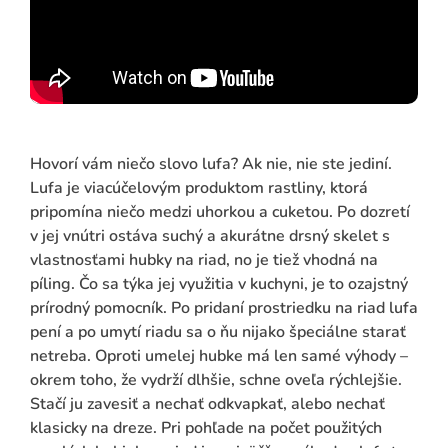
Hovorí vám niečo slovo lufa? Ak nie, nie ste jediní.
Lufa je viacúčelovým produktom rastliny, ktorá
pripomína niečo medzi uhorkou a cuketou. Po dozretí
v jej vnútri ostáva suchý a akurátne drsný skelet s
vlastnosťami hubky na riad, no je tiež vhodná na
píling. Čo sa týka jej využitia v kuchyni, je to ozajstný
prírodný pomocník. Po pridaní prostriedku na riad lufa
pení a po umytí riadu sa o ňu nijako špeciálne starať
netreba. Oproti umelej hubke má len samé výhody –
okrem toho, že vydrží dlhšie, schne oveľa rýchlejšie.
Stačí ju zavesiť a nechať odkvapkať, alebo nechať
klasicky na dreze. Pri pohľade na počet použitých