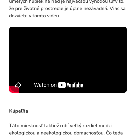
umelých hubiek na riad je najväčšou výhodou lufy to,
že pre životné prostredie je úplne nezávadná. Viac sa
dozviete v tomto videu.
Kúpeľňa
Táto miestnosť taktiež robí veľký rozdiel medzi
ekologickou a neekologickou domácnosťou. Čo teda