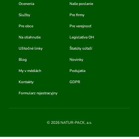
Ocenenia
Naše poslanie
Služby
Pre firmy
Pre obce
Pre verejnosť
Na stiahnutie
Legislatíva OH
Užitočné linky
Štatúty súťaží
Blog
Novinky
My v médiách
Podujatia
Kontakty
GDPR
Formularz rejestracyjny
© 2026 NATUR-PACK, a.s.