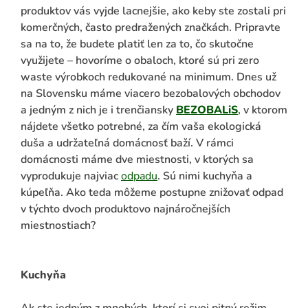
produktov vás vyjde lacnejšie, ako keby ste zostali pri
komerčných, často predražených značkách. Pripravte
sa na to, že budete platiť len za to, čo skutočne
využijete – hovoríme o obaloch, ktoré sú pri zero
waste výrobkoch redukované na minimum. Dnes už
na Slovensku máme viacero bezobalových obchodov
a jedným z nich je i trenčiansky
BEZOBALiS
, v ktorom
nájdete všetko potrebné, za čím vaša ekologická
duša a udržateľná domácnosť baží. V rámci
domácnosti máme dve miestnosti, v ktorých sa
ADAŤ
vyprodukuje najviac
odpadu
. Sú nimi kuchyňa a
kúpeľňa. Ako teda môžeme postupne znižovať odpad
v týchto dvoch produktovo najnáročnejších
miestnostiach?
Kuchyňa
Ak ste jedným z mnohých, ktorí si svoj pitný režim