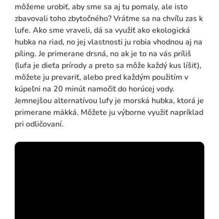
môžeme urobiť, aby sme sa aj tu pomaly, ale isto
zbavovali toho zbytočného? Vráťme sa na chvíľu zas k
lufe. Ako sme vraveli, dá sa využiť ako ekologická
hubka na riad, no jej vlastnosti ju robia vhodnou aj na
píling. Je primerane drsná, no ak je to na vás príliš
(lufa je dieťa prírody a preto sa môže každý kus líšiť),
môžete ju prevariť, alebo pred každým použitím v
kúpeľni na 20 minút namočiť do horúcej vody.
Jemnejšou alternatívou lufy je morská hubka, ktorá je
primerane mäkká. Môžete ju výborne využiť napríklad
pri odličovaní.