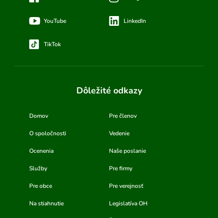
YouTube
LinkedIn
TikTok
Dôležité odkazy
Domov
Pre členov
O spoločnosti
Vedenie
Ocenenia
Naše poslanie
Služby
Pre firmy
Pre obce
Pre verejnosť
Na stiahnutie
Legislatíva OH