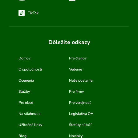
TikTok
Dôležité odkazy
Domov
Pre členov
O spoločnosti
Vedenie
Ocenenia
Naše poslanie
Služby
Pre firmy
Pre obce
Pre verejnosť
Na stiahnutie
Legislatíva OH
Užitočné linky
Štatúty súťaží
Blog
Novinky