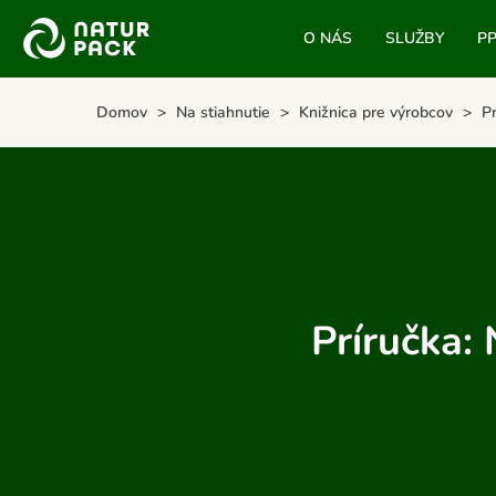
O NÁS
SLUŽBY
P
Domov
Na stiahnutie
Knižnica pre výrobcov
P
Príručka