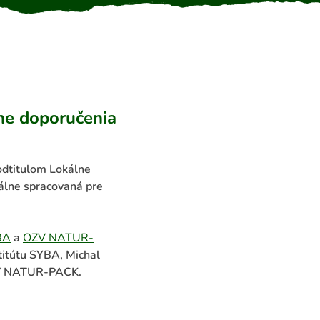
lne doporučenia
odtitulom Lokálne
ciálne spracovaná pre
BA
a
OZV NATUR-
titútu SYBA, Michal
OZV NATUR-PACK.