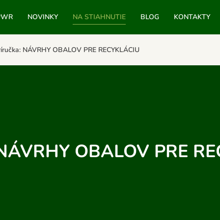
PWR
NOVINKY
NA STIAHNUTIE
BLOG
KONTAKTY
ríručka: NÁVRHY OBALOV PRE RECYKLÁCIU
: NÁVRHY OBALOV PRE R