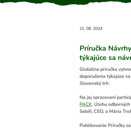
21. 08. 2024
Príručka
Návrh
týkajúce sa ná
Globálna príručka vytvor
doporučenia týkajúce 
Slovenský trh.
Na jej spracovaní partici
PACK
. Úlohu odborných
Sebíň, CEO, a Mária Tr
Publikovanie Príručky z