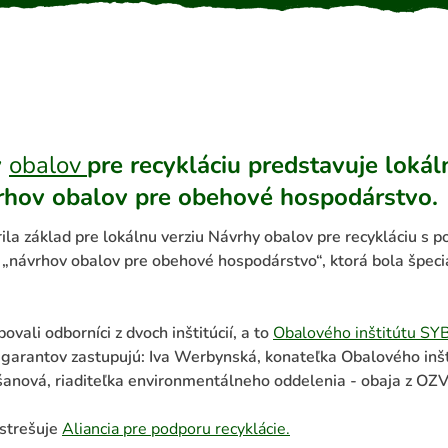
y
obalov
pre recykláciu predstavuje loká
vrhov obalov pre obehové hospodárstvo.
ila základ pre lokálnu verziu Návrhy obalov pre recykláciu s p
sa „návrhov obalov pre obehové hospodárstvo“, ktorá bola špe
povali odborníci z dvoch inštitúcií, a to
Obalového inštitútu SY
 garantov zastupujú: Iva Werbynská, konateľka Obalového inš
ošanová, riaditeľka environmentálneho oddelenia - obaja z 
astrešuje
Aliancia pre podporu recyklácie.