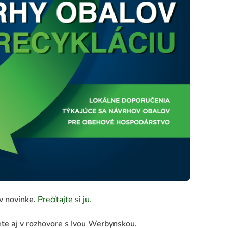
 v novinke.
Prečítajte si ju.
iete aj v rozhovore s Ivou Werbynskou.